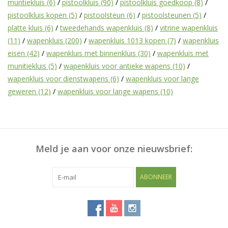
muntiekluis
(6)
/
pistoolkluis
(90)
/
pistoolkluis goedkoop
(8)
/
pistoolkluis kopen
(5)
/
pistoolsteun
(6)
/
pistoolsteunen
(5)
/
Blog
platte kluis
(6)
/
tweedehands wapenkluis
(8)
/
vitrine wapenkluis
(11)
/
wapenkluis
(200)
/
wapenkluis 1013 kopen
(7)
/
wapenkluis
eisen
(42)
/
wapenkluis met binnenkluis
(30)
/
wapenkluis met
munitiekluis
(5)
/
wapenkluis voor antieke wapens
(10)
/
wapenkluis voor dienstwapens
(6)
/
wapenkluis voor lange
geweren
(12)
/
wapenkluis voor lange wapens
(10)
Meld je aan voor onze nieuwsbrief:
ABONNEER