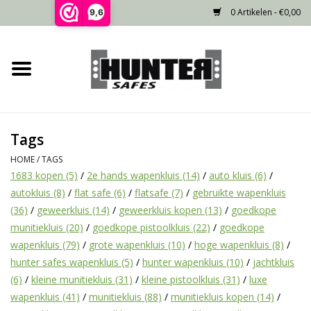
0 Artikelen - €0,00
9,6
Home
Voorraad
Tags
Gecertificeerd
HOME
/
TAGS
1683 kopen
(5)
/
2e hands wapenkluis
(14)
/
auto kluis
(6)
/
Niet gecertificeerd
autokluis
(8)
/
flat safe
(6)
/
flatsafe
(7)
/
gebruikte wapenkluis
(36)
/
geweerkluis
(14)
/
geweerkluis kopen
(13)
/
goedkope
Kluisdeur
munitiekluis
(20)
/
goedkope pistoolkluis
(22)
/
goedkope
wapenkluis
(79)
/
grote wapenkluis
(10)
/
hoge wapenkluis
(8)
/
hunter safes wapenkluis
(5)
/
hunter wapenkluis
(10)
/
jachtkluis
Recente projecten
(6)
/
kleine munitiekluis
(31)
/
kleine pistoolkluis
(31)
/
luxe
wapenkluis
(41)
/
munitiekluis
(88)
/
munitiekluis kopen
(14)
/
Opties