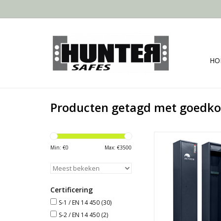
HO
Producten getagd met goedko
Deze wapenkast co
betrouwbaarhe
Min: €
0
Max: €
3500
betaalbaarheid. De
constructie verh
stevigheid van de deur
inbraakbestendige 
Certificering
constructie het open
S-1 / EN 14 450
(30)
de deur met gere
S-2 / EN 14 450
(2)
bemoeilijkt