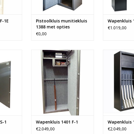
TOEVOEGEN AAN WINKELWAGEN
F-1E
Pistoolkluis munitiekluis
Wapenkluis 
1388 met opties
€1.019,00
€0,00
cm
- 175x80 cm
- 175
geweren
- Ruimte voor 12 geweren
- Ruimte vo
is
- 2 binnenkluizen
- 2 binn
kg
- Vanaf 145 kg
- Vana
NKELWAGEN
TOEVOEGEN AAN WINKELWAGEN
TOEVOEGEN AA
S-1
Wapenkluis 1401 F-1
Wapenkluis 
€2.049,00
€2.049,00