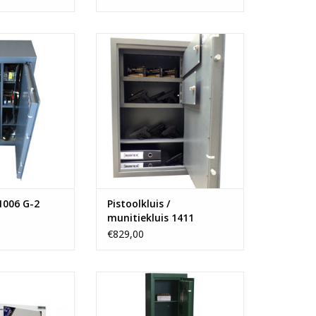
- 95x60x35 cm
- 2 binnenkluizen
x60 cm
- 1 verstelbare legborden
or 5 geweren
- 65 kg
nenkluis
f 94 kg
TOEVOEGEN AAN WINKELWAGEN
N WINKELWAGEN
1006 G-2
Pistoolkluis /
munitiekluis 1411
€829,00
0x35 cm
- munitie- 4 legborden
nenkluis
- 5 vakken
aar legbord
- zelf in te delen