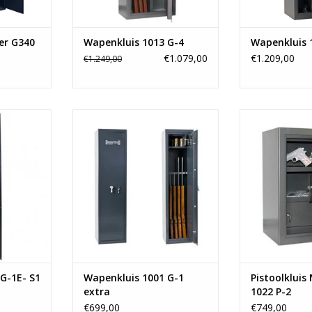
NKELWAGEN
er G340
Wapenkluis 1013 G-4
Wapenkluis 
€1.079,00
€1.209,00
€1.249,00
m
- 150x38 cm
- 70x60x35 c
eweren
- Ruimte voor 6 geweren
binnen
zen
- 1 binnenkluis
- luxe hendel 
lo
- Vanaf 71 kg
l
- grijs 
NKELWAGEN
TOEVOEGEN AAN WINKELWAGEN
- kla
- 35 
TOEVOEGEN AA
G-1E- S1
Wapenkluis 1001 G-1
Pistoolkluis
extra
1022 P-2
€699,00
€749,00