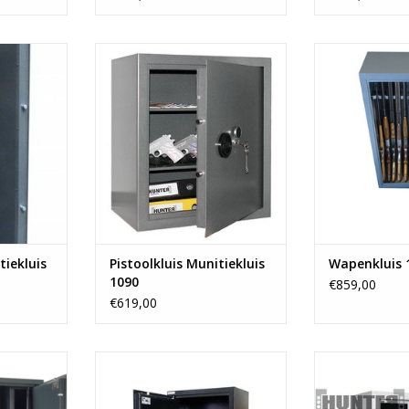
 munitie
- 70x60x35 cm- verstelbaar
luis
legbord
- 125
gborden
- dubbelbaardslot
- Ruimte vo
- 1 bin
NKELWAGEN
TOEVOEGEN AAN WINKELWAGEN
- Vana
TOEVOEGEN AA
tiekluis
Pistoolkluis Munitiekluis
Wapenkluis 
1090
€859,00
€619,00
m
- 95x60x35 cm
- 70x6
geweren
- 3 verstelbare legborden
- 1 bin
zen
- 63 kg
- Verstelb