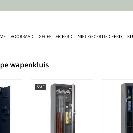
ME
VOORRAAD
GECERTIFICEERD
NIET GECERTIFICEERD
KL
pe wapenkluis
mbineert
- 150x60 cm
- 125
SALE
id en
- Ruimte voor 5 geweren
- Ruimte vo
 speciale
- 3 binnenkluizen
- 1 bin
oogt de
- 110 kg
- Vana
, terwijl de
TOEVOEGEN AAN WINKELWAGEN
TOEVOEGEN AA
"clutch"-
vouwen van
edschap
.