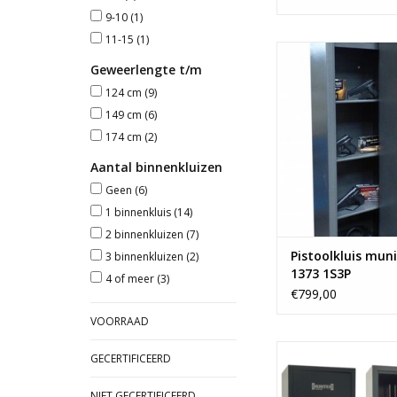
9-10
(1)
11-15
(1)
- handvuurwapens-
- ruime binnenk
Geweerlengte t/m
- verstelbare le
124 cm
(9)
TOEVOEGEN AAN WI
149 cm
(6)
174 cm
(2)
Aantal binnenkluizen
Geen
(6)
1 binnenkluis
(14)
2 binnenkluizen
(7)
Pistoolkluis muni
3 binnenkluizen
(2)
1373 1S3P
4 of meer
(3)
€799,00
VOORRAAD
- 125x60 c
GECERTIFICEERD
- Ruimte voor 4 
- 2 binnenklui
NIET GECERTIFICEERD