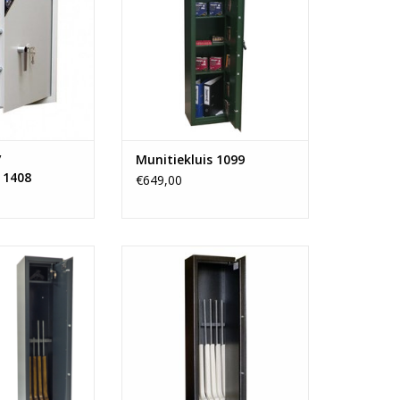
0 kg
TOEVOEGEN AAN WINKELWAGEN
N WINKELWAGEN
/
Munitiekluis 1099
 1408
€649,00
x38 cm
- 150x38 cm
or 6 geweren
- Ruimte voor 6 geweren
nenkluis
- Vanaf 63 kg
f 78 kg
TOEVOEGEN AAN WINKELWAGEN
N WINKELWAGEN