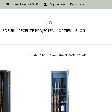
0 Artikelen - €0,00
Mijn account / Registreren
UISDEUR
RECENTE PROJECTEN
OPTIES
BLOG
HOME
/
TAGS
/
GOEDKOPE WAPENKLUIS
x38 cm
- 150x60 cm
or 2 geweren
- Ruimte voor 5 geweren
nenkluis
- 1 binnenkluis
f 70 kg
- Vanaf 110 kg
N WINKELWAGEN
TOEVOEGEN AAN WINKELWAGEN