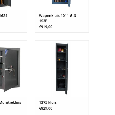
1624
Wapenkluis 1011 G-3
1S3P
€919,00
m- 3 separate
- handvuurwapens
kluisjes
- munitie
met Huntersafes
- ruime binnenkluis
ogo
- 3 verstelbare legborden
antraciet
TOEVOEGEN AAN WINKELWAGEN
sse S-1
cm diep
N WINKELWAGEN
 Munitiekluis
1375 kluis
€829,00