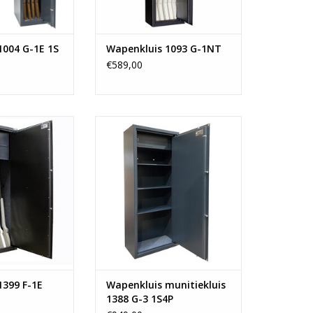
1004 G-1E 1S
Wapenkluis 1093 G-1NT
€589,00
x80 cm
- Buitenafmeting hxbxd:
or 12 geweren
150×60×35 cm
enkluizen
- Gewicht: Vanaf 105 kg
f 180 kg
- Opslag pistolen en munitie
- Ruime binnenkluis voor wapens
N WINKELWAGEN
- 4 verstelbare legborden voor
munitie
TOEVOEGEN AAN WINKELWAGEN
1399 F-1E
Wapenkluis munitiekluis
1388 G-3 1S4P