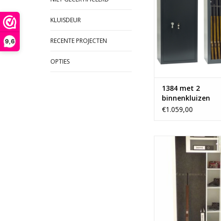
- Vanaf 94 k
TOEVOEGEN AAN WI
KLUISDEUR
RECENTE PROJECTEN
9,6
OPTIES
1384 met 2
binnenkluizen
€1.059,00
- 175x80 c
- Ruimte voor 8 
- 2 binnenklui
- Vanaf 160 
TOEVOEGEN AAN WI