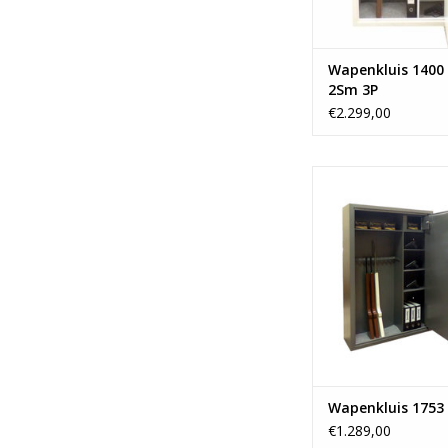
Wapenkluis 1400 
2Sm 3P
€2.299,00
- 150x100 
- Ruimte voor 10 
- 1 binnenklu
- Vanaf 160 
TOEVOEGEN AAN WI
Wapenkluis 1753 
€1.289,00