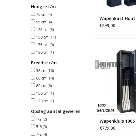
TOEVOEGEN AAN WI
Hoogte t/m
70 cm
(4)
Wapenkast Hunt
95 cm
(4)
€299,00
125 cm
(3)
150 cm
(11)
175 cm
(9)
- 175x38 c
190 cm
(1)
-Ruimte voor 6 g
Breedte t/m
- 2 binnenklui
- Vanaf 93 ki
38 cm
(10)
60 cm
(14)
TOEVOEGEN AAN WI
80 cm
(6)
100 cm
(1)
120 cm
(1)
Opslag aantal geweren
1-2
(2)
Wapenkluis 1005 
5-6
(9)
€779,00
7-8
(4)