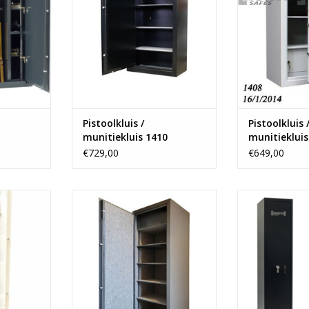
g
- 6
TOEVOEGEN AAN WINKELWAGEN
NKELWAGEN
TOEVOEGEN AA
Pistoolkluis /
Pistoolkluis 
munitiekluis 1410
munitiekluis
€729,00
€649,00
Op maat gemaakte kluis voor
- 175
opslag van pistolen en munitie.
- Ruimte vo
m
Speciaal uitgevoerd met
- 1 bin
geweren
uitwendige deurscharnieren,
- Vana
zen
linksdraaiende deur, 4
kg
TOEVOEGEN AA
verstelbare legborden,
NKELWAGEN
binnenkluis en bekleed met
viltbekleding.