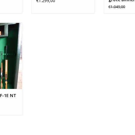
€1.299,00
€1.049,00
1402 biedt
slagruimte
tie van
rwapens,
omende
er alle info
NKELWAGEN
 F-1E NT