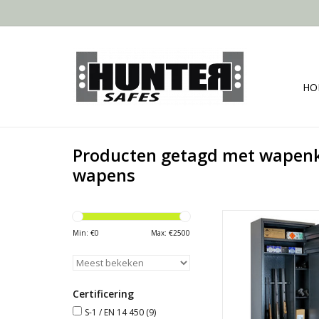
HO
Producten getagd met wapenkl
wapens
- 175x80 c
- Ruimte voor 8 
Min: €
0
Max: €
2500
- 2 binnenklui
- Vanaf 158 
TOEVOEGEN AAN WI
Certificering
S-1 / EN 14 450
(9)