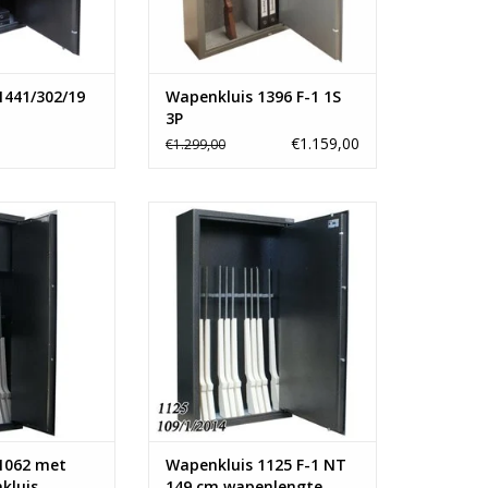
1441/302/19
Wapenkluis 1396 F-1 1S
3P
€1.159,00
€1.299,00
x60 cm
- 150x80 cm
or 8 geweren
- Ruimte voor 12 geweren
binnenkluis
- Vanaf 147 kg
f 130 kg
TOEVOEGEN AAN WINKELWAGEN
N WINKELWAGEN
1062 met
Wapenkluis 1125 F-1 NT
kluis
149 cm wapenlengte