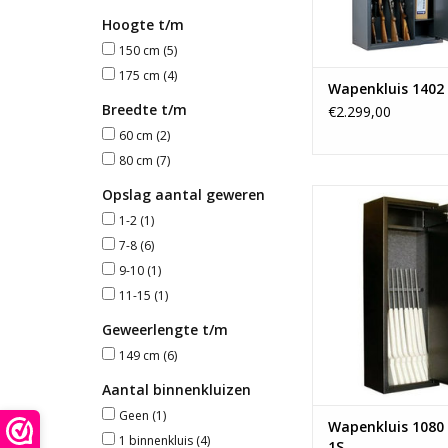
Hoogte t/m
150 cm
(5)
175 cm
(4)
Wapenkluis 1402
Breedte t/m
€2.299,00
60 cm
(2)
80 cm
(7)
Opslag aantal geweren
- 175x60c
- Ruimte voor 8 
1-2
(1)
- 1 binnenklu
7-8
(6)
- Vanaf 130 
9-10
(1)
TOEVOEGEN AAN WI
11-15
(1)
Geweerlengte t/m
149 cm
(6)
Aantal binnenkluizen
Geen
(1)
Wapenkluis 1080 
1 binnenkluis
(4)
1S