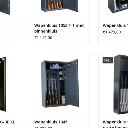
Wapenkluis 1053 F-1 met
Wapenkluis 
binnenkluis
€1.479,00
€1.119,00
m
- 150x80 cm
- 175
SALE
geweren
- Ruimte voor 8 geweren
- Ruimte vo
is
- 3 binnenkluizen
- 1 ruime 
kg
- Vanaf 157 kg
- Vana
NKELWAGEN
TOEVOEGEN AAN WINKELWAGEN
TOEVOEGEN AA
G-3E XL
Wapenkluis 1345
Wapenkluis 
grote binnen