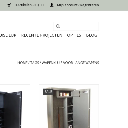
0 Artikelen - €0,00
Mijn account / Registreren
UISDEUR
RECENTE PROJECTEN
OPTIES
BLOG
HOME
/
TAGS
/
WAPENKLUIS VOOR LANGE WAPENS
x80 cm
- 150x80 cm
SALE
or 2 geweren
- Ruimte voor 8 geweren
enkluizen
- 1 binnenkluis
f 160 kg
- Vanaf 150 kg
N WINKELWAGEN
TOEVOEGEN AAN WINKELWAGEN