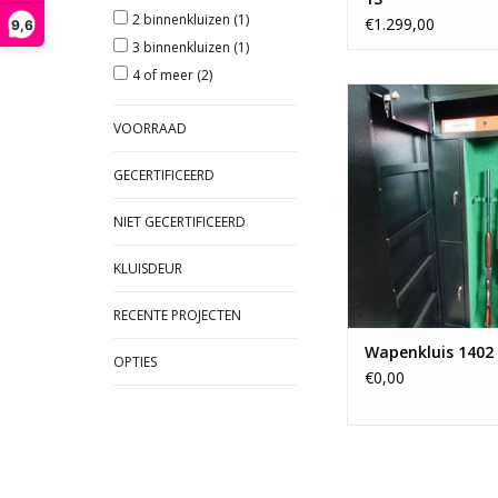
2 binnenkluizen
(1)
€1.299,00
9,6
3 binnenkluizen
(1)
4 of meer
(2)
De grote wapenkluis 
genoeg voldoende op
VOORRAAD
voor een combina
geweren, handvuu
GECERTIFICEERD
munitie en bijk
accessoires. Bekijk hi
NIET GECERTIFICEERD
TOEVOEGEN AAN WI
KLUISDEUR
RECENTE PROJECTEN
Wapenkluis 1402
OPTIES
€0,00