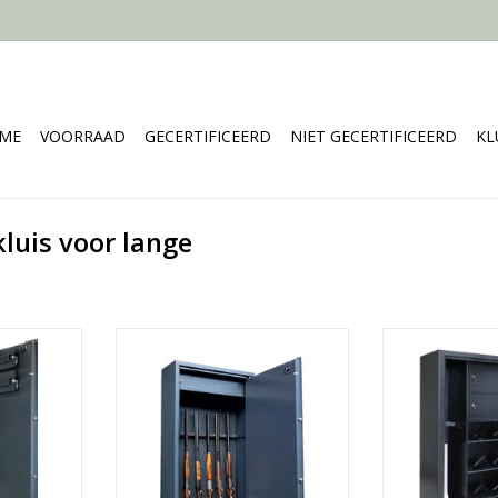
ME
VOORRAAD
GECERTIFICEERD
NIET GECERTIFICEERD
KL
uis voor lange
m
- 150x80 cm
- 150
geweren
- Ruimte voor 12 geweren
- Ruimte vo
zen
- 1 binnenkluis
- 2 binn
kg
- Vanaf 135 kg
- Vana
NKELWAGEN
TOEVOEGEN AAN WINKELWAGEN
TOEVOEGEN AA