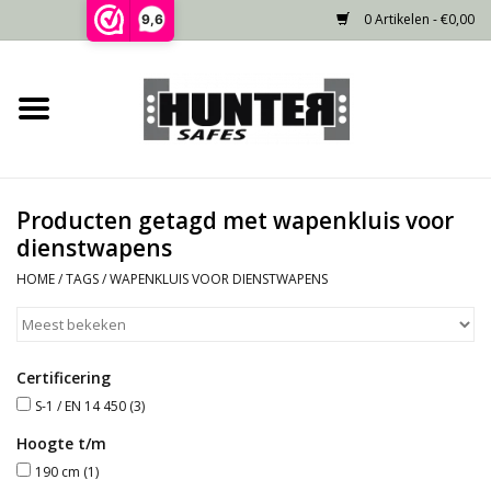
0 Artikelen - €0,00
9,6
Home
Voorraad
Producten getagd met wapenkluis voor
Gecertificeerd
dienstwapens
HOME
/
TAGS
/
WAPENKLUIS VOOR DIENSTWAPENS
Niet gecertificeerd
Kluisdeur
Certificering
S-1 / EN 14 450
(3)
Recente projecten
Hoogte t/m
190 cm
(1)
Opties