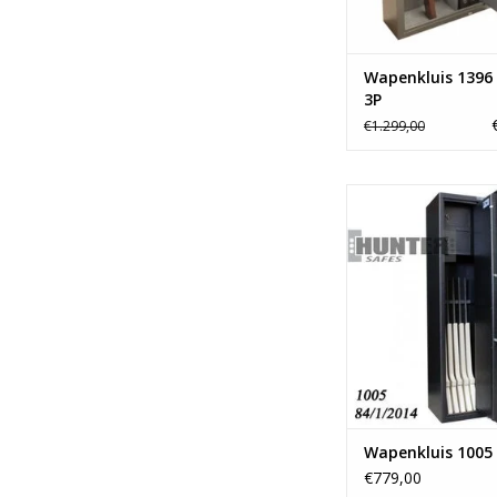
Wapenkluis 1396 
3P
€1.299,00
- 175x38 c
-Ruimte voor 6 g
- 2 binnenklui
- Vanaf 93 ki
TOEVOEGEN AAN WI
Wapenkluis 1005 
€779,00