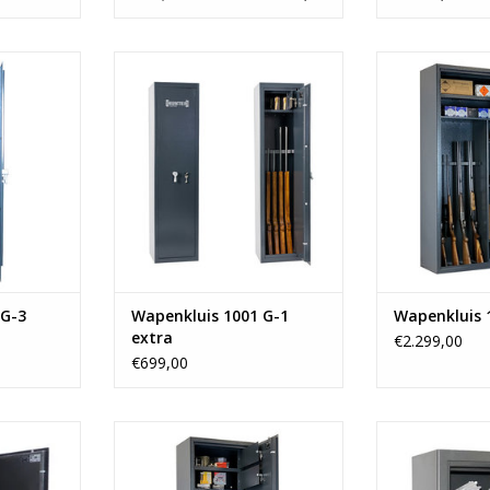
m
- 150x38 cm
- 175
geweren
- Ruimte voor 6 geweren
- Ruimte vo
is
- 1 binnenkluis
- 2 binn
kg
- Vanaf 71 kg
- Vana
NKELWAGEN
TOEVOEGEN AAN WINKELWAGEN
TOEVOEGEN AA
 G-3
Wapenkluis 1001 G-1
Wapenkluis 
extra
€2.299,00
€699,00
m
- 175x60 cm
- 70x60x35 c
geweren
- Ruimte voor 5 geweren
binnen
zen
- 2 binnenkluizen
- luxe hendel 