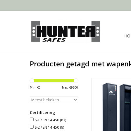
HO
Producten getagd met wapenk
Deze wapenkast co
betrouwbaarhe
Min: €
0
Max: €
9500
betaalbaarheid. De
constructie verh
stevigheid van de deur
inbraakbestendige 
Certificering
constructie het open
S-1 / EN 14 450
(83)
de deur met gere
S-2 / EN 14 450
(9)
bemoeilijkt