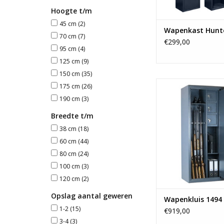
TOEVOEGEN AAN WI
Hoogte t/m
45 cm
(2)
Wapenkast Hunt
70 cm
(7)
€299,00
95 cm
(4)
125 cm
(9)
150 cm
(35)
- 150x60 c
175 cm
(26)
- Ruimte voor 4 
190 cm
(3)
- 3 binnenklui
- Vanaf 110 
Breedte t/m
38 cm
(18)
TOEVOEGEN AAN WI
60 cm
(44)
80 cm
(24)
100 cm
(3)
120 cm
(2)
Opslag aantal geweren
Wapenkluis 1494
1-2
(15)
€919,00
3-4
(3)