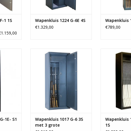
F-1 1S
Wapenkluis 1224 G-6E 4S
Wapenkluis 
€1.329,00
€789,00
€1.159,00
m
- 150x60cm
- 17
eweren
- Ruimte voor 5 geweren
- Ruimte vo
zen
- 3 binnenkluizen
- 1 bin
lo
- Vanaf 122 kg
- Vana
NKELWAGEN
TOEVOEGEN AAN WINKELWAGEN
TOEVOEGEN AA
G-1E- S1
Wapenkluis 1017 G-6 3S
Wapenkluis 
met 3 grote
1S
binnenkluizen