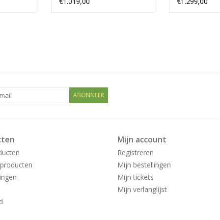
€1.019,00
€1.299,00
ABONNEER
cten
Mijn account
ducten
Registreren
producten
Mijn bestellingen
ingen
Mijn tickets
Mijn verlanglijst
d