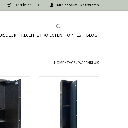
0 Artikelen - €0,00
Mijn account / Registreren
UISDEUR
RECENTE PROJECTEN
OPTIES
BLOG
HOME
/
TAGS
/
WAPENKLUIS
x60 cm
- 175x38x28 cm
or 2 geweren
- Ruimte voor 6 geweren
nenkluis
- Vanaf 78 kg
f 90 kg
TOEVOEGEN AAN WINKELWAGEN
N WINKELWAGEN