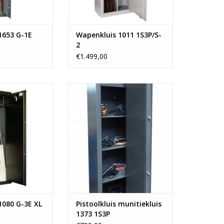
1653 G-1E
Wapenkluis 1011 1S3P/S-
2
€1.499,00
5x60cm
- handvuurwapens- munitie
or 8 geweren
- ruime binnenkluis
nenkluis
- verstelbare legborden
f 130 kg
TOEVOEGEN AAN WINKELWAGEN
N WINKELWAGEN
1080 G-3E XL
Pistoolkluis munitiekluis
1373 1S3P