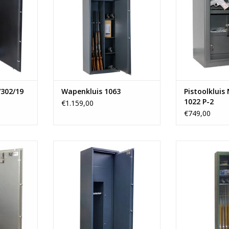
kg
- Vanaf 140 kg
l
- grijs 
NKELWAGEN
TOEVOEGEN AAN WINKELWAGEN
- kla
- 35 
TOEVOEGEN AA
/302/19
Wapenkluis 1063
Pistoolkluis
1022 P-2
€1.159,00
€749,00
m
- 175x60 cm
geweren
- Ruimte voor 5 geweren
- 175
is
- 4 binnenkluizen
- Ruimte vo
kg
- Vanaf 153 kg
- 1 bin
- Vana
NKELWAGEN
TOEVOEGEN AAN WINKELWAGEN
TOEVOEGEN AA