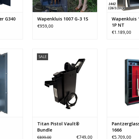
NKELWAGEN
er G340
Wapenkluis 1007 G-3 1S
Wapenkluis 
1P NT
€959,00
€1.189,00
m
De Titan Pistol Vault® Bundle is
- 175x80x40 c
SALE
geweren
een complete mechanische
opbergva
zen
pistoolkluis met Simplex®
- Glasplaa
kg
combinatieslot, inclusief Amo-
- 25 mm ko
Box voor magazijnen en Cable
NKELWAGEN
TOEVOEGEN AA
Lock voor veilig transport.
Betrouwbare, batterijvrije
beveiliging voor thuis, onderweg
en in uw voertuig.
TOEVOEGEN AAN WINKELWAGEN
Titan Pistol Vault®
Pantzerglas
Bundle
1666
€749,00
€5.709,00
€899,00