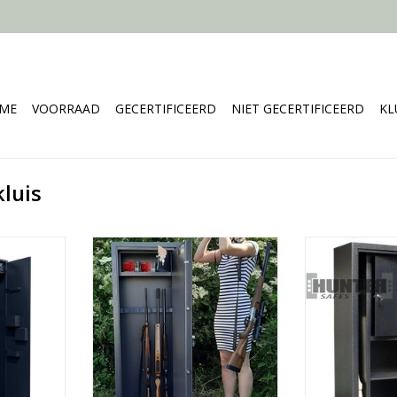
ME
VOORRAAD
GECERTIFICEERD
NIET GECERTIFICEERD
KL
luis
mbineert
- 125
id en
- Ruimte vo
- 150x60 cm
 speciale
- 1 bin
- Ruimte voor 10 geweren
oogt de
- Vana
- 1 binnenkluis
, terwijl de
- Vanaf 125 kg
TOEVOEGEN AA
"clutch"-
TOEVOEGEN AAN WINKELWAGEN
vouwen van
edschap
.