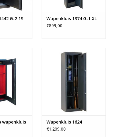
1442 G-2 1S
Wapenkluis 1374 G-1 XL
€899,00
m hxbxd- extra
- 125x38 cm
k onderin
- Ruimte voor 2 geweren
t 125x45 cm
- 1 binnenkluis
gelvrijglas
- Vanaf 70 kg
N WINKELWAGEN
TOEVOEGEN AAN WINKELWAGEN
s wapenkluis
Wapenkluis 1624
€1.209,00