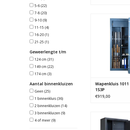
5-6
(22)
7-8
(20)
- 150x60 c
9-10
(9)
- Ruimte voor 5 
11-15
(4)
- 1 binnenklu
- Vanaf 110 
16-20
(1)
21-25
(1)
TOEVOEGEN AAN WI
Geweerlengte t/m
124 cm
(31)
149 cm
(22)
174 cm
(3)
Aantal binnenkluizen
Wapenkluis 1011
1S3P
Geen
(25)
€919,00
1 binnenkluis
(36)
2 binnenkluizen
(14)
3 binnenkluizen
(9)
- 150x80 c
4 of meer
(9)
- Ruimte voor 2 
- 2 binnenklui