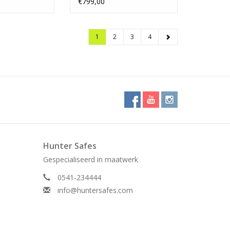
€799,00
1
2
3
4
Hunter Safes
Gespecialiseerd in maatwerk
0541-234444
info@huntersafes.com