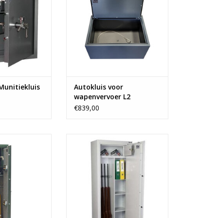
ogo
- snel te openen door de
antraciet
gasveren
sse S-1
TOEVOEGEN AAN WINKELWAGEN
cm diep
N WINKELWAGEN
 Munitiekluis
Autokluis voor
wapenvervoer L2
€839,00
- luxe S-2 hendel
- 1 binnenkluizen
x38 cm
- 3 verstelbare legborden
or 6 geweren
- 4 geweren
nenkluis
f 90 kg
TOEVOEGEN AAN WINKELWAGEN
N WINKELWAGEN