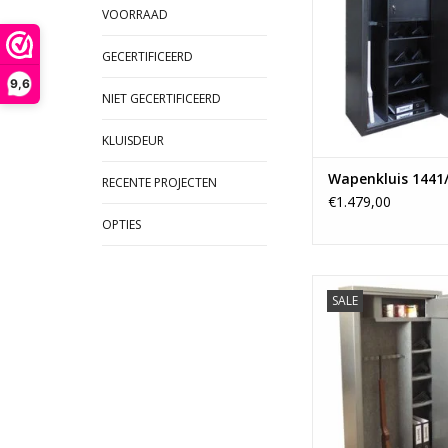
- Vanaf 160 
VOORRAAD
TOEVOEGEN AAN WI
GECERTIFICEERD
9,6
NIET GECERTIFICEERD
KLUISDEUR
Wapenkluis 1441
RECENTE PROJECTEN
€1.479,00
OPTIES
- 150x80 c
SALE
- Ruimte voor 8 
- 1 binnenklu
- Vanaf 150 
TOEVOEGEN AAN WI