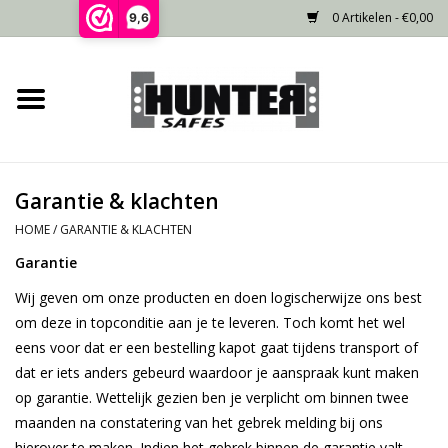
0 Artikelen - €0,00
9,6
Home
Voorraad
Garantie & klachten
Gecertificeerd
HOME
/
GARANTIE & KLACHTEN
Garantie
Niet gecertificeerd
Wij geven om onze producten en doen logischerwijze ons best
Kluisdeur
om deze in topconditie aan je te leveren. Toch komt het wel
eens voor dat er een bestelling kapot gaat tijdens transport of
dat er iets anders gebeurd waardoor je aanspraak kunt maken
Recente projecten
op garantie. Wettelijk gezien ben je verplicht om binnen twee
maanden na constatering van het gebrek melding bij ons
Opties
hierover te maken. Indien het gebrek binnen de garantie valt,