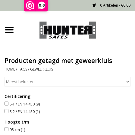
0 Artikelen - €0,00
9,6
Home
Voorraad
Producten getagd met geweerkluis
Gecertificeerd
HOME
/
TAGS
/
GEWEERKLUIS
Niet gecertificeerd
Certificering
Kluisdeur
S-1 / EN 14 450
(9)
S-2 / EN 14 450
(1)
Recente projecten
Hoogte t/m
95 cm
(1)
Opties