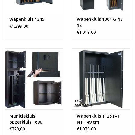
Wapenkluis 1345
Wapenkluis 1004 G-1E
1S
€1.299,00
€1.019,00
Munitiekluis
Wapenkluis 1125 F-1
opzetkluis 1690
NT 149 cm
wapenlengte
€729,00
€1.079,00