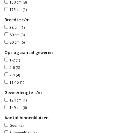
150 cm
(8)
175 cm
(1)
Blog
Breedte t/m
38 cm
(1)
60 cm
(3)
80 cm
(6)
Opslag aantal geweren
1-2
(1)
5-6
(3)
7-8
(4)
11-15
(1)
Geweerlengte t/m
124 cm
(1)
149 cm
(6)
Aantal binnenkluizen
Geen
(2)
1 binnenkluis
(4)