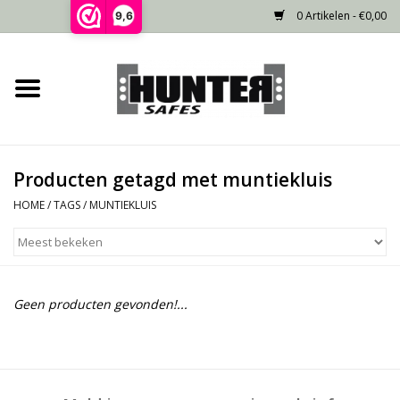
0 Artikelen - €0,00
9,6
Home
Voorraad
Producten getagd met muntiekluis
Gecertificeerd
HOME
/
TAGS
/
MUNTIEKLUIS
Niet gecertificeerd
Kluisdeur
Geen producten gevonden!...
Recente projecten
Opties