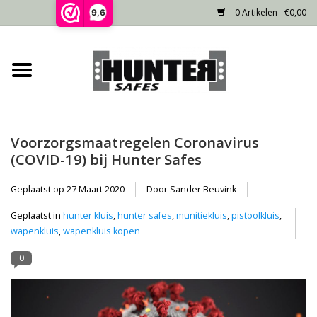
0 Artikelen - €0,00
9,6
Home
Voorraad
Voorzorgsmaatregelen Coronavirus
Gecertificeerd
(COVID-19) bij Hunter Safes
Niet gecertificeerd
Geplaatst op
27 Maart 2020
Door Sander Beuvink
Geplaatst in
hunter kluis
,
hunter safes
,
munitiekluis
,
pistoolkluis
,
Kluisdeur
wapenkluis
,
wapenkluis kopen
0
Recente projecten
Opties