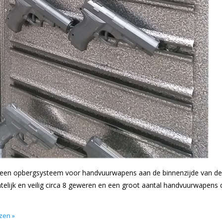
an een opbergsysteem voor handvuurwapens aan de binnenzijde van de
htelijk en veilig circa 8 geweren en een groot aantal handvuurwapens 
ezen »