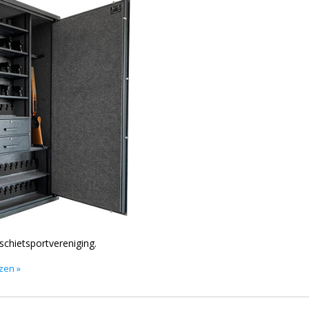
chietsportvereniging.
ezen »