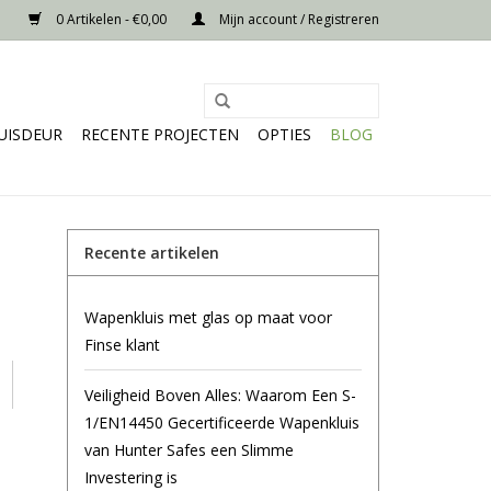
0 Artikelen - €0,00
Mijn account / Registreren
UISDEUR
RECENTE PROJECTEN
OPTIES
BLOG
Recente artikelen
Wapenkluis met glas op maat voor
Finse klant
Veiligheid Boven Alles: Waarom Een S-
1/EN14450 Gecertificeerde Wapenkluis
van Hunter Safes een Slimme
Investering is