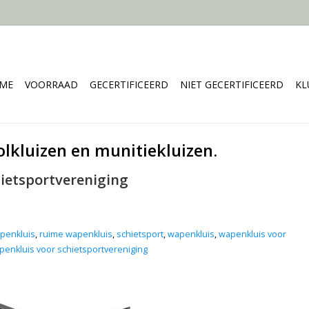
ME
VOORRAAD
GECERTIFICEERD
NIET GECERTIFICEERD
KL
olkluizen en munitiekluizen.
ietsportvereniging
penkluis
,
ruime wapenkluis
,
schietsport
,
wapenkluis
,
wapenkluis voor
penkluis voor schietsportvereniging