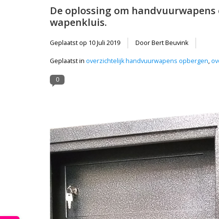
De oplossing om handvuurwapens en
wapenkluis.
Geplaatst op
10 Juli 2019
Door Bert Beuvink
Geplaatst in
overzichtelijk handvuurwapens opbergen
,
ov
0