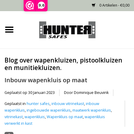
0 Artikelen - €0,00
9,6
Home
Voorraad
Blog over wapenkluizen, pistoolkluizen
Gecertificeerd
en munitiekluizen.
Inbouw wapenkluis op maat
Niet gecertificeerd
Geplaatst op
30 Januari 2023
Door Dominique Beuvink
Kluisdeur
Geplaatst in
hunter safes
,
inbouw vitrinekast
,
inbouw
wapenkluis
,
ingebouwde wapenkluis
,
maatwerk wapenkluis
,
Recente projecten
vitrinekast
,
wapenkluis
,
Wapenkluis op maat
,
wapenkluis
verwerkt in kast
Opties