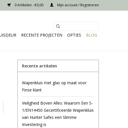
0 Artikelen - €0,00
Mijn account / Registreren
UISDEUR
RECENTE PROJECTEN
OPTIES
BLOG
Recente artikelen
Wapenkluis met glas op maat voor
Finse klant
Veiligheid Boven Alles: Waarom Een S-
1/EN14450 Gecertificeerde Wapenkluis
van Hunter Safes een Slimme
Investering is