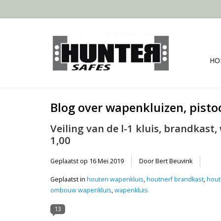
HO
Blog over wapenkluizen, pisto
Veiling van de l-1 kluis, brandkast,
1,00
Geplaatst op
16 Mei 2019
Door Bert Beuvink
Geplaatst in
houten wapenkluis
,
houtnerf brandkast
,
hout
ombouw wapenkluis
,
wapenkluis
13