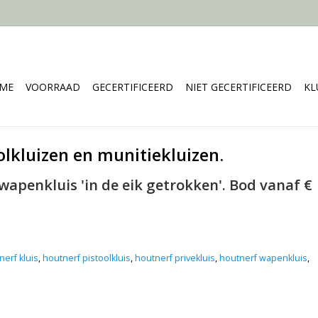
ME
VOORRAAD
GECERTIFICEERD
NIET GECERTIFICEERD
KL
olkluizen en munitiekluizen.
 wapenkluis 'in de eik getrokken'. Bod vanaf €
nerf kluis
,
houtnerf pistoolkluis
,
houtnerf privekluis
,
houtnerf wapenkluis
,