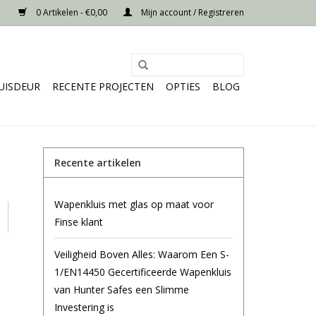
0 Artikelen - €0,00
Mijn account / Registreren
UISDEUR
RECENTE PROJECTEN
OPTIES
BLOG
Recente artikelen
Wapenkluis met glas op maat voor
Finse klant
Veiligheid Boven Alles: Waarom Een S-
1/EN14450 Gecertificeerde Wapenkluis
van Hunter Safes een Slimme
Investering is