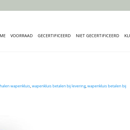
ME
VOORRAAD
GECERTIFICEERD
NIET GECERTIFICEERD
KL
phalen wapenkluis
,
wapenkluis betalen bij levering
,
wapenkluis betalen bij