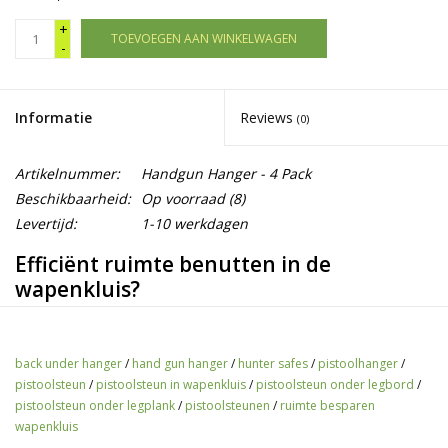
+
TOEVOEGEN AAN WINKELWAGEN
-
Informatie
Reviews
(0)
Artikelnummer:
Handgun Hanger - 4 Pack
Beschikbaarheid:
Op voorraad
(8)
Levertijd:
1-10 werkdagen
Efficiënt ruimte benutten in de
wapenkluis?
Ideaal voor het ophangen van handvuurwapens onder een
legplank. Je klemt gemakkelijk de steun aan de voorkant van de
back under hanger
/
hand gun hanger
/
hunter safes
/
pistoolhanger
/
legplank. Vervolgens schuif je het pistool op deze steun.
pistoolsteun
/
pistoolsteun in wapenkluis
/
pistoolsteun onder legbord
/
pistoolsteun onder legplank
/
pistoolsteunen
/
ruimte besparen
De voordelen zijn:
wapenkluis
Geschikt voor minimaal .22 kaliber;