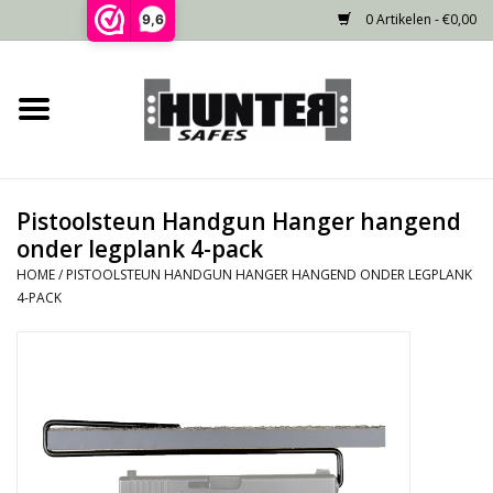
0 Artikelen - €0,00
9,6
Home
Voorraad
Pistoolsteun Handgun Hanger hangend
Gecertificeerd
onder legplank 4-pack
HOME
/
PISTOOLSTEUN HANDGUN HANGER HANGEND ONDER LEGPLANK
Niet gecertificeerd
4-PACK
Kluisdeur
Recente projecten
Opties