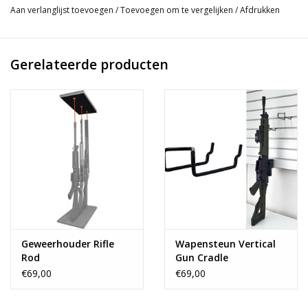
Vinyl coating voor bescherming van de loop;
Aan verlanglijst toevoegen
/
Toevoegen om te vergelijken
/
Afdrukken
Meer efficiency;
Geen montage nodig;
Uiteinde is rond afgewerkt;
Gerelateerde producten
Makkelijker toegang;
Per 4 stuks verpakt.
Geweerhouder Rifle
Wapensteun Vertical
Rod
Gun Cradle
€69,00
€69,00