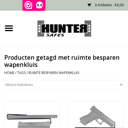
0 Artikelen - €0,00
9,6
Home
Voorraad
Producten getagd met ruimte besparen
Gecertificeerd
wapenkluis
HOME
/
TAGS
/
RUIMTE BESPAREN WAPENKLUIS
Niet gecertificeerd
Kluisdeur
Recente projecten
Opties