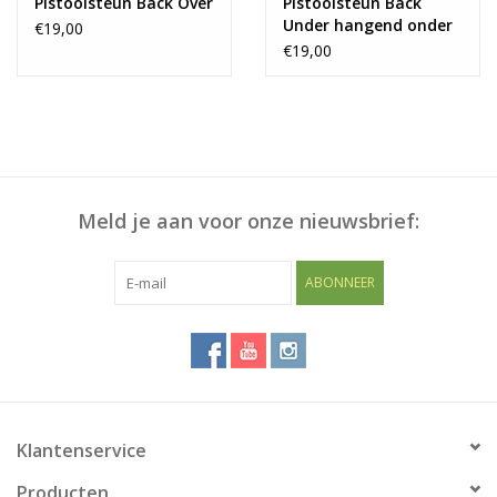
Pistoolsteun Back Over
Pistoolsteun Back
Under hangend onder
€19,00
legplank
€19,00
Meld je aan voor onze nieuwsbrief:
ABONNEER
Klantenservice
Producten