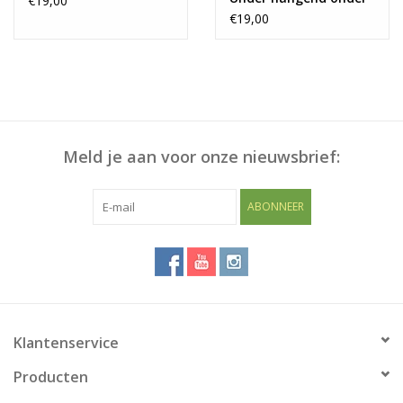
€19,00
legplank
€19,00
Meld je aan voor onze nieuwsbrief:
ABONNEER
Klantenservice
Producten