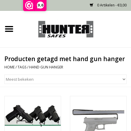
0 Artikelen - €0,00
9,6
Home
Voorraad
Producten getagd met hand gun hanger
Gecertificeerd
HOME
/
TAGS
/
HAND GUN HANGER
Niet gecertificeerd
Kluisdeur
Recente projecten
Opties