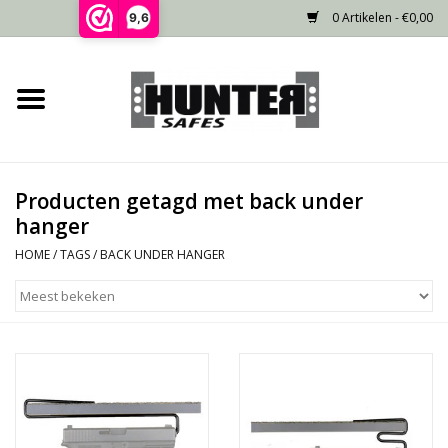
0 Artikelen - €0,00
9,6
Home
Voorraad
Producten getagd met back under
Gecertificeerd
hanger
HOME
/
TAGS
/
BACK UNDER HANGER
Niet gecertificeerd
Kluisdeur
Recente projecten
Opties