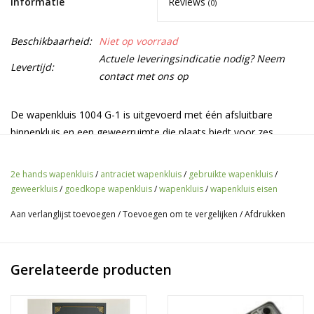
Informatie
Reviews
(0)
Beschikbaarheid:
Niet op voorraad
Actuele leveringsindicatie nodig? Neem
Levertijd:
contact met ons op
De wapenkluis 1004 G-1 is uitgevoerd met één afsluitbare
binnenkluis en een geweerruimte die plaats biedt voor zes
geweren. De wapenkluis heeft een robuuste 1-pins hendel en
een dubbelbaard sleutelslot met 2 sleutels op de kluisdeur.
2e hands wapenkluis
/
antraciet wapenkluis
/
gebruikte wapenkluis
/
geweerkluis
/
goedkope wapenkluis
/
wapenkluis
/
wapenkluis eisen
Heb je meer ruimte nodig? Of heb je geweren met richtkijkers
erop? Dan selecteer de gewenste dieptemaat hierboven uit het
Aan verlanglijst toevoegen
/
Toevoegen om te vergelijken
/
Afdrukken
keuzemenu.
Specificaties
Gerelateerde producten
Klasse:
S-1 / EN 14 450
Waardeberging contanten:
€ 2.500
Waardeberging kostbaarheden:
€ 5.000