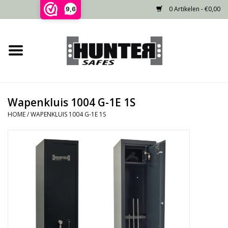
0 Artikelen - €0,00
9,6
Home
Voorraad
Wapenkluis 1004 G-1E 1S
Gecertificeerd
HOME
/
WAPENKLUIS 1004 G-1E 1S
Niet gecertificeerd
Kluisdeur
Recente projecten
Opties