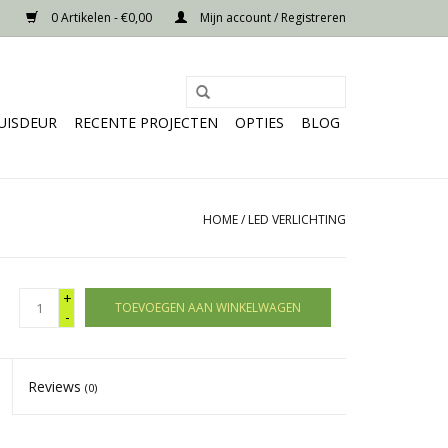
0 Artikelen - €0,00
Mijn account / Registreren
UISDEUR
RECENTE PROJECTEN
OPTIES
BLOG
HOME
/
LED VERLICHTING
+
TOEVOEGEN AAN WINKELWAGEN
-
Reviews
(0)