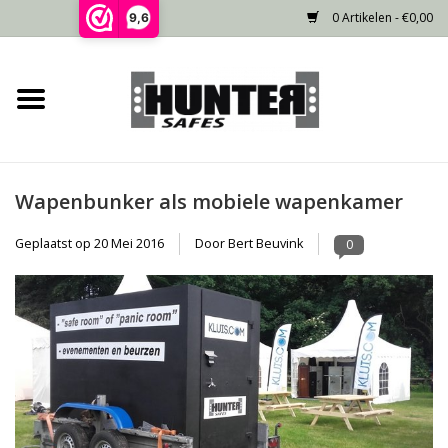
0 Artikelen - €0,00
9,6
Home
Voorraad
Wapenbunker als mobiele wapenkamer
Gecertificeerd
Geplaatst op
20 Mei 2016
Door Bert Beuvink
0
Niet gecertificeerd
Kluisdeur
Recente projecten
Opties