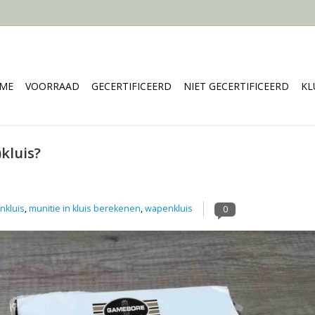
ME
VOORRAAD
GECERTIFICEERD
NIET GECERTIFICEERD
KL
kluis?
nkluis
,
munitie in kluis berekenen
,
wapenkluis
0