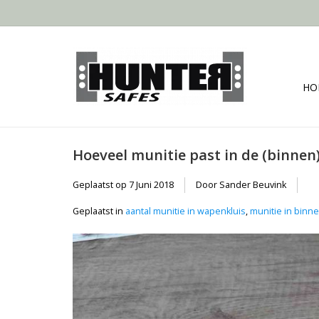
HO
Hoeveel munitie past in de (binnen)
Geplaatst op
7 Juni 2018
Door Sander Beuvink
Geplaatst in
aantal munitie in wapenkluis
,
munitie in binne