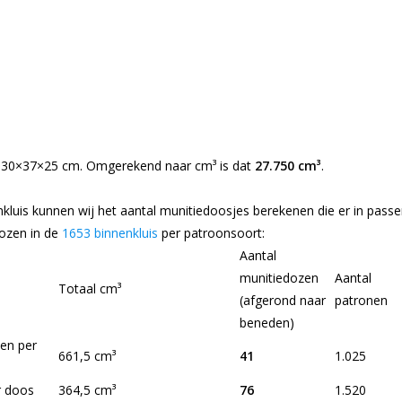
an 30×37×25 cm. Omgerekend naar cm³ is dat
27.750 cm³
.
nkluis kunnen wij het aantal munitiedoosjes berekenen die er in passe
dozen in de
1653 binnenkluis
per patroonsoort:
Aantal
munitiedozen
Aantal
Totaal cm³
(afgerond naar
patronen
beneden)
nen per
661,5 cm³
41
1.025
r doos
364,5 cm³
76
1.520