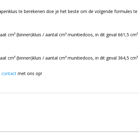
apenkluis te berekenen doe je het beste om de volgende formules te
aat cm³ (binnen)kluis / aantal cm³ munitiedoos, in dit geval 661,5 cm³
aat cm³ (binnen)kluis / aantal cm³ munitiedoos, in dit geval 364,5 cm³
t
contact
met ons op!