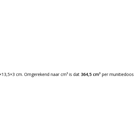
g 9×13,5×3 cm. Omgerekend naar cm³ is dat
364,5 cm³
per munitiedoos 