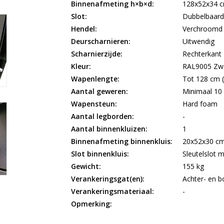
Binnenafmeting h×b×d:
128x52x34 
Slot:
Dubbelbaards
Hendel:
Verchroomd
Deurscharnieren:
Uitwendig
Scharnierzijde:
Rechterkant
Kleur:
RAL9005 Zw
Wapenlengte:
Tot 128 cm 
Aantal geweren:
Minimaal 10
Wapensteun:
Hard foam
Aantal legborden:
-
Aantal binnenkluizen:
1
Binnenafmeting binnenkluis:
20x52x30 c
Slot binnenkluis:
Sleutelslot m
Gewicht:
155 kg
Verankeringsgat(en):
Achter- en 
Verankeringsmateriaal:
-
Opmerking: