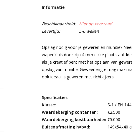
Informatie
Beschikbaarheid:
Niet op voorraad
Levertijd:
5-6 weken
Opslag nodig voor je geweren en munitie? Nee
wapenkluis door zijn 4 mm dikke plaatstaal. I
als je creatief bent met het opslaan van gewer
opslag van munitie. Geweerlengte mag maximaa
ook ideaal is geweren met richtkijkers.
Specificaties
Klasse:
S-1 / EN 144
Waardeberging contanten:
€2.500
Waardeberging kostbaarheden:
€5.000
Buitenafmeting h×b×d:
149x54x40 