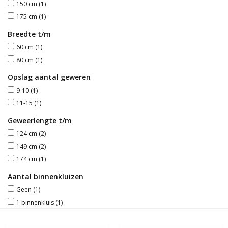
150 cm
(1)
175 cm
(1)
Blog
Breedte t/m
60 cm
(1)
80 cm
(1)
Opslag aantal geweren
9-10
(1)
11-15
(1)
Geweerlengte t/m
124 cm
(2)
149 cm
(2)
174 cm
(1)
Aantal binnenkluizen
Geen
(1)
1 binnenkluis
(1)