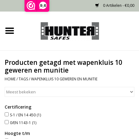
0 Artikelen - €0,00
9,6
Home
Voorraad
Producten getagd met wapenkluis 10
Gecertificeerd
geweren en munitie
HOME
/
TAGS
/
WAPENKLUIS 10 GEWEREN EN MUNITIE
Niet gecertificeerd
Kluisdeur
Certificering
S-1 / EN 14 450
(1)
Recente projecten
0/EN 1143-1
(1)
Hoogte t/m
Opties