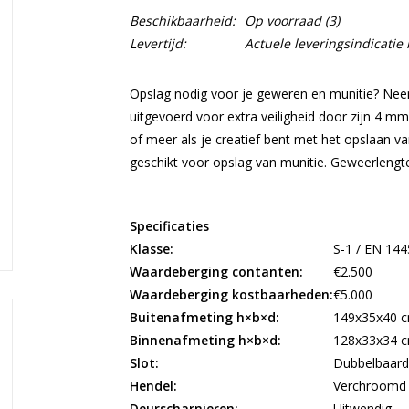
Beschikbaarheid:
Op voorraad
(3)
Levertijd:
Actuele leveringsindicati
Opslag nodig voor je geweren en munitie? Nee
uitgevoerd voor extra veiligheid door zijn 4 mm
of meer als je creatief bent met het opslaan v
geschikt voor opslag van munitie. Geweerleng
Specificaties
Klasse:
S-1 / EN 144
Waardeberging contanten:
€2.500
Waardeberging kostbaarheden:
€5.000
Buitenafmeting h×b×d:
149x35x40 
Binnenafmeting h×b×d:
128x33x34 
Slot:
Dubbelbaards
Hendel:
Verchroomd
Deurscharnieren:
Uitwendig