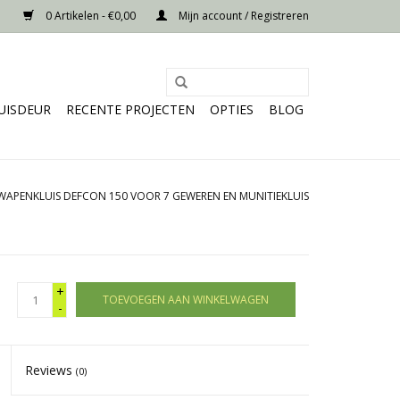
0 Artikelen - €0,00
Mijn account / Registreren
UISDEUR
RECENTE PROJECTEN
OPTIES
BLOG
WAPENKLUIS DEFCON 150 VOOR 7 GEWEREN EN MUNITIEKLUIS
+
TOEVOEGEN AAN WINKELWAGEN
-
Reviews
(0)