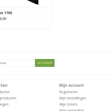
on 170S
9,00
ABONNEER
cten
Mijn account
ducten
Registreren
producten
Mijn bestellingen
ingen
Mijn tickets
Mijn verlanglijst