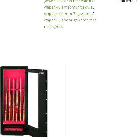
geweerkluis met binnenkluis
/
Aan verlan
wapenkluis met munitiekluis
/
wapenkluis voor 7 geweren
/
wapenkluis voor geweren met
richtkijkers
uis Defcon 170S is uitgevoerd met
glazen deur en uittrekbare lade.
 met luxe rode viltbekleding. Biedt
plaats voor 13 geweren.
EVOEGEN AAN WINKELWAGEN