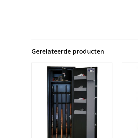
Gerelateerde producten
Extra zware uitvoering wapenkluis Defcon
Wapenkl
149SD is uitgevoerd met 1 binnenkluis.
met 
Biedt plaats voor minimaal 10 geweren tot
Bekleed
128 cm met richtkijkers dankzij de brede
en diepe uitvoering.
TO
TOEVOEGEN AAN WINKELWAGEN