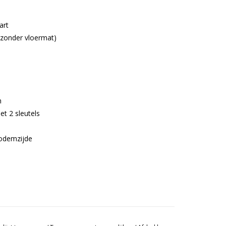
art
(zonder vloermat)
m
et 2 sleutels
bodemzijde