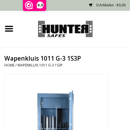
0 Artikelen - €0,00
9,6
Home
Voorraad
Wapenkluis 1011 G-3 1S3P
Gecertificeerd
HOME
/
WAPENKLUIS 1011 G-3 1S3P
Niet gecertificeerd
Kluisdeur
Recente projecten
Opties