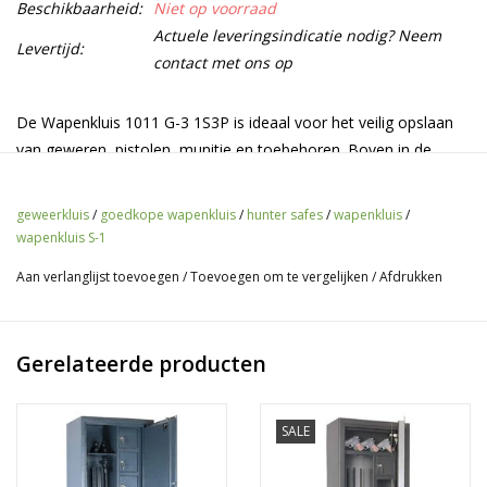
Beschikbaarheid:
Niet op voorraad
Actuele leveringsindicatie nodig? Neem
Levertijd:
contact met ons op
De Wapenkluis 1011 G-3 1S3P is ideaal voor het veilig opslaan
van geweren, pistolen, munitie en toebehoren. Boven in de
wapenkluis zit een grote binnenkluis waarin munitie opgeslagen
kan worden. In het linkergedeelte kunnen 5 geweren tot 124 cm
geweerkluis
/
goedkope wapenkluis
/
hunter safes
/
wapenkluis
/
hoogte opgeborgen worden en aan de rechterkant is er ruimte
wapenkluis S-1
voor 3 verstelbare legborden. Met de meegeleverd
Aan verlanglijst toevoegen
/
Toevoegen om te vergelijken
/
Afdrukken
legbordprofielen kunt u gemakkelijk en snel de gewenste hoogte
aanpassen van het legbord.
Heb je meer ruimte nodig? Of heb je geweren met richtkijkers
Gerelateerde producten
erop? Dan selecteer de gewenste dieptemaat hierboven uit het
keuzemenu.
SALE
Specificaties
Klasse:
S-1 / EN 14450