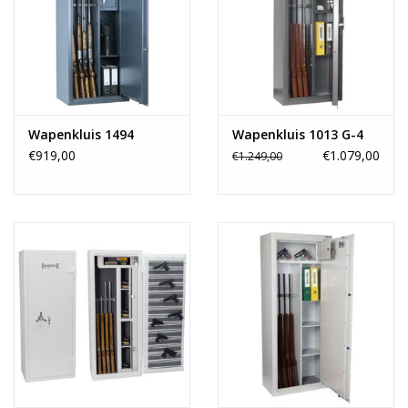
Waardeberging contanten:
€2.500
Waardeberging
€5.000
kostbaarheden:
Buitenafmeting h×b×d:
150x60x35 cm
Binnenafmeting h×b×d:
124×29×30 cm
Slot:
Dubbelbaard sleutelslot met 2 sle
Wapenkluis 1494
Wapenkluis 1013 G-4
Hendel:
1- pins hendel grijs
€919,00
€1.079,00
€1.249,00
Deurscharnieren:
Inwendig
Scharnierzijde:
Rechterkant
Kleur:
RAL7016 Antraciet (de kleur op de
Wapenlengte:
124 cm
Aantal geweren:
5 stuks
Wapensteun:
Gegolfde wapensteun met viltbekl
Aantal legborden:
3 stuks
Aantal binnenkluizen:
1 stuk
Binnenafmeting binnenkluis:
24×59×25 cm
Slot binnenkluis:
Eurolock cilinderslot met 2 sleutel
Gewicht:
110 kg