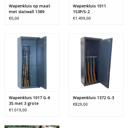
Wapenkluis op maat
Wapenkluis 1011
Verankeringsgat(en):
Achter- en bodemzijde
met slatwall 1389
1S3P/S-2
Verankeringsmateriaal:
2 keilbouten voor stenen/betonne
€0,00
€1.499,00
Opmerking:
-
Wapenkluis 1017 G-6
Wapenkluis 1372 G-3
3S met 3 grote
€829,00
binnenkluizen
€1.019,00