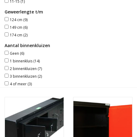
11-15
(1)
Geweerlengte t/m
124 cm
(9)
149 cm
(6)
174 cm
(2)
Aantal binnenkluizen
Geen
(6)
1 binnenkluis
(14)
2 binnenkluizen
(7)
3 binnenkluizen
(2)
4 of meer
(3)