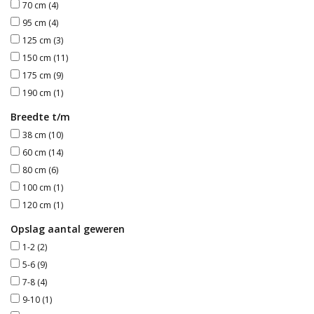
70 cm
(4)
95 cm
(4)
Blog
125 cm
(3)
150 cm
(11)
175 cm
(9)
190 cm
(1)
Breedte t/m
38 cm
(10)
60 cm
(14)
80 cm
(6)
100 cm
(1)
120 cm
(1)
Opslag aantal geweren
1-2
(2)
5-6
(9)
7-8
(4)
9-10
(1)