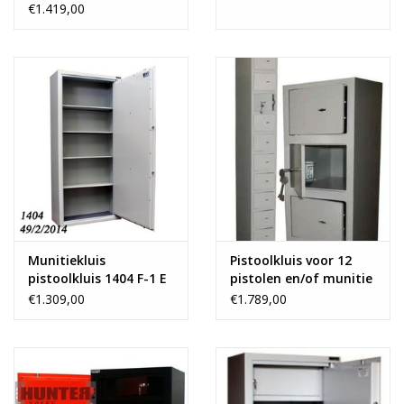
€1.419,00
Munitiekluis
Pistoolkluis voor 12
pistoolkluis 1404 F-1 E
pistolen en/of munitie
4P
€1.309,00
€1.789,00