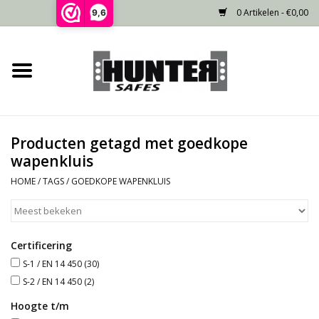
0 Artikelen - €0,00
9,6
Home
Voorraad
Producten getagd met goedkope
Gecertificeerd
wapenkluis
HOME
/
TAGS
/
GOEDKOPE WAPENKLUIS
Niet gecertificeerd
Kluisdeur
Certificering
S-1 / EN 14 450
(30)
Recente projecten
S-2 / EN 14 450
(2)
Hoogte t/m
Opties