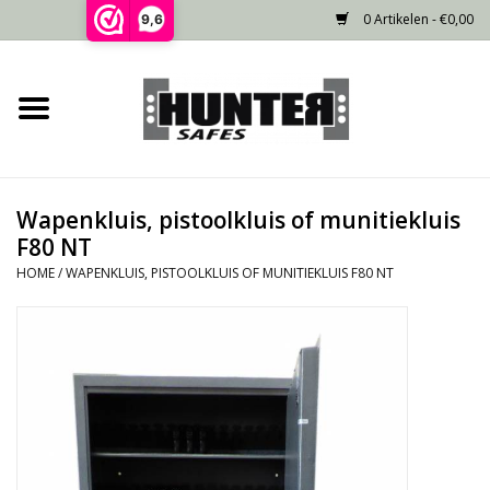
0 Artikelen - €0,00
9,6
Home
Voorraad
Wapenkluis, pistoolkluis of munitiekluis
Gecertificeerd
F80 NT
HOME
/
WAPENKLUIS, PISTOOLKLUIS OF MUNITIEKLUIS F80 NT
Niet gecertificeerd
Kluisdeur
Recente projecten
Opties