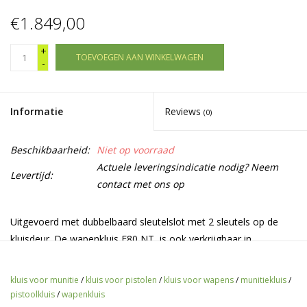
€1.849,00
+
TOEVOEGEN AAN WINKELWAGEN
-
Informatie
Reviews
(0)
Beschikbaarheid:
Niet op voorraad
Actuele leveringsindicatie nodig? Neem
Levertijd:
contact met ons op
Uitgevoerd met dubbelbaard sleutelslot met 2 sleutels op de
kluisdeur. De wapenkluis F80 NT is ook verkrijgbaar in
verschillende dieptes en met verschillende opties.
Specificaties
kluis voor munitie
/
kluis voor pistolen
/
kluis voor wapens
/
munitiekluis
/
pistoolkluis
/
wapenkluis
Klasse:
S-1 / EN 14450