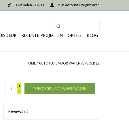
0 Artikelen - €0,00
Mijn account / Registreren
UISDEUR
RECENTE PROJECTEN
OPTIES
BLOG
HOME
/
AUTOKLUIS VOOR WAPENVERVOER L2
+
TOEVOEGEN AAN WINKELWAGEN
-
Reviews
(0)