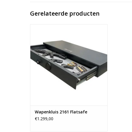
Gerelateerde producten
- 16x120x51 cm ( hxbxd )
- afmeting opberglade 11x110x43 cm
- circa 75 kg
- breedte van 80 t/m 130 cm
- te gebruiken in voertuigen
TOEVOEGEN AAN WINKELWAGEN
Wapenkluis 2161 Flatsafe
€1.299,00