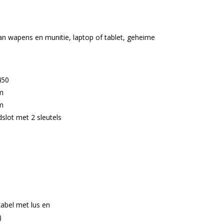
n wapens en munitie, laptop of tablet, geheime
450
m
m
slot met 2 sleutels
kabel met lus en
)