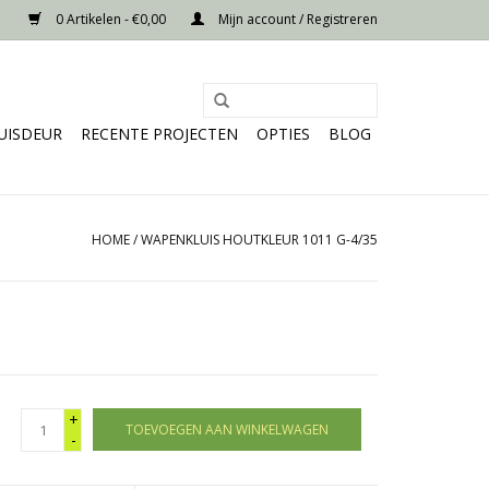
0 Artikelen - €0,00
Mijn account / Registreren
UISDEUR
RECENTE PROJECTEN
OPTIES
BLOG
HOME
/
WAPENKLUIS HOUTKLEUR 1011 G-4/35
+
TOEVOEGEN AAN WINKELWAGEN
-