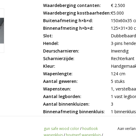
Waardeberging contanten:
€ 2.500
Waardeberging kostbaarheden:
€5.000
Buitenafmeting h×b×d:
150x60x35 
Binnenafmeting h×b×d:
125×31×30 
Slot:
Dubbelbaard 
Hendel:
3-pins hende
Deurscharnieren:
Inwendig
Scharnierzijde:
Rechterkant
Kleur:
Handgemaakt
Wapenlengte:
124 cm
Aantal geweren:
5 stuks
Wapensteun:
1, verstelbaa
Aantal legborden:
1 vast legbo
Aantal binnenkluizen:
3
Binnenafmeting binnenkluis:
1 binnenklui
Slot binnenkluis:
Eurolock cili
Gewicht:
110 kg
gun safe wood color
/
houtlook
Aan verlan
Verankeringsgat(en):
Achter- en 
wapenkluis
/
houtnerf wapenkluis
/