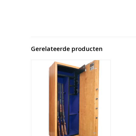
Gerelateerde producten
afmeting 150x60x35 cm, 3 binnenkluizen, 2
opbergenvakken, klasse S-2
TOEVOEGEN AAN WINKELWAGEN