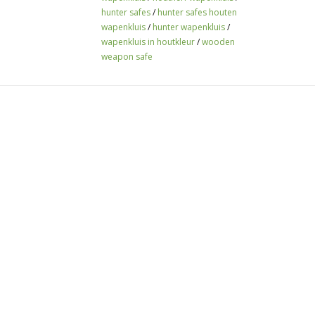
hunter safes
/
hunter safes houten
Verankeringsmateriaal:
2 keilbouten
wapenkluis
/
hunter wapenkluis
/
wapenkluis in houtkleur
/
wooden
weapon safe