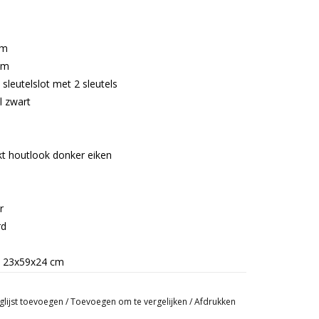
cm
cm
sleutelslot met 2 sleutels
l zwart
 houtlook donker eiken
r
rd
s 23x59x24 cm
nderslot met 2 sleutels
glijst toevoegen
/
Toevoegen om te vergelijken
/
Afdrukken
bodemzijde