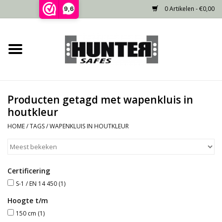
0 Artikelen - €0,00
9,6
Home
Voorraad
Producten getagd met wapenkluis in
Gecertificeerd
houtkleur
HOME
/
TAGS
/
WAPENKLUIS IN HOUTKLEUR
Niet gecertificeerd
Kluisdeur
Certificering
S-1 / EN 14 450
(1)
Recente projecten
Hoogte t/m
150 cm
(1)
Opties