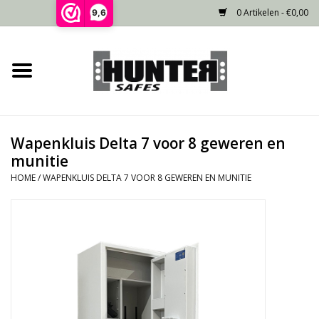
0 Artikelen - €0,00
9,6
Home
Voorraad
Wapenkluis Delta 7 voor 8 geweren en
Gecertificeerd
munitie
HOME
/
WAPENKLUIS DELTA 7 VOOR 8 GEWEREN EN MUNITIE
Niet gecertificeerd
Kluisdeur
Recente projecten
Opties