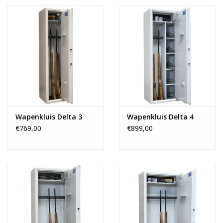
Wapenlengte:
134 cm
Opslagcapaciteit:
4 geweren + accessoires
Wapensteun:
Hard schuim
Aantal binnenkluizen:
1
Binnenafmeting binnenkluis:
15 x 29 x 30 cm
Slot binnenkluis:
Sleutelslot met 2 sleutels
Gewicht:
156 kg
Verankeringsgat(en):
Achter- en bodemzijde
Wapenkluis Delta 3
Wapenkluis Delta 4
€769,00
€899,00