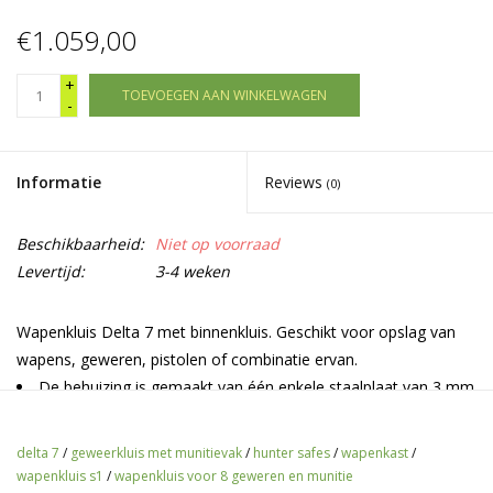
€1.059,00
+
TOEVOEGEN AAN WINKELWAGEN
-
Informatie
Reviews
(0)
Beschikbaarheid:
Niet op voorraad
Levertijd:
3-4 weken
Wapenkluis Delta 7 met binnenkluis. Geschikt voor opslag van
wapens, geweren, pistolen of combinatie ervan.
De behuizing is gemaakt van één enkele staalplaat van 3 mm
dik.
Dubbelwandige deur met interne scharnieren beschermd
delta 7
/
geweerkluis met munitievak
/
hunter safes
/
wapenkast
/
door een speciale structuur, aan drie zijden vergrendeld met
wapenkluis s1
/
wapenkluis voor 8 geweren en munitie