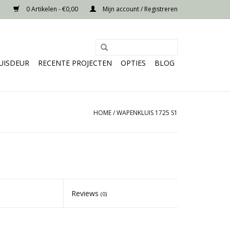
0 Artikelen - €0,00
Mijn account / Registreren
UISDEUR
RECENTE PROJECTEN
OPTIES
BLOG
HOME
/
WAPENKLUIS 1725 S1
Reviews
(0)