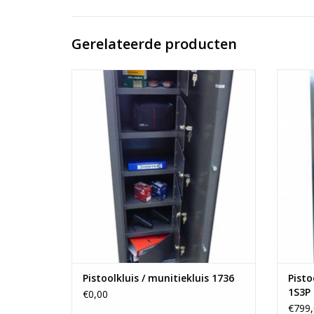
Gerelateerde producten
- 150×50×35 cm
- 6 binnenkluizen
- 105 kg
TOEVOEGEN AAN WINKELWAGEN
TO
Pistoolkluis / munitiekluis 1736
Pisto
1S3P
€0,00
€799,