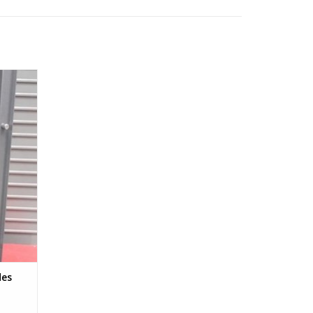
290 mm
 mm
GEN
des