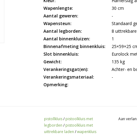
Kleur:
Hamerslag an
Wapenlengte:
30 cm
Aantal geweren:
-
Wapensteun:
Standaard ge
Aantal legborden:
8 uittrekbare
Aantal binnenkluizen:
1
Binnenafmeting binnenkluis:
25×59×25 c
Slot binnenkluis:
Eurolock met
Gewicht:
135 kg
Verankeringsgat(en):
Achter- en 
Verankeringsmateriaal:
-
Opmerking:
pistollkluis
/
pistoolkluis met
Aan verlan
legborden
/
pistoolkluis met
uittrekbare laden
/
wapenkluis