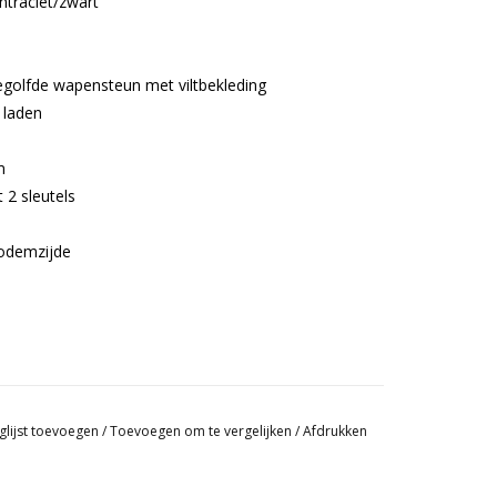
traciet/zwart
golfde wapensteun met viltbekleding
 laden
m
 2 sleutels
bodemzijde
glijst toevoegen
/
Toevoegen om te vergelijken
/
Afdrukken