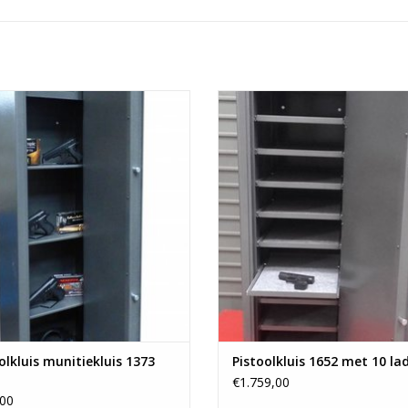
- handvuurwapens- munitie
- 130x40x35 cm- breedte lade 
- ruime binnenkluis
- ruimte tussen de lades 110
- verstelbare legborden
- afgewerkt met vilt
EVOEGEN AAN WINKELWAGEN
TOEVOEGEN AAN WINKELWA
olkluis munitiekluis 1373
Pistoolkluis 1652 met 10 la
€1.759,00
00