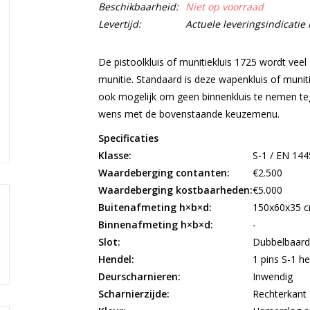
Beschikbaarheid:
Niet op voorraad
Levertijd:
Actuele leveringsindicati
De pistoolkluis of munitiekluis 1725 wordt veel 
munitie. Standaard is deze wapenkluis of muniti
ook mogelijk om geen binnenkluis te nemen teg
wens met de bovenstaande keuzemenu.
Specificaties
Klasse:
S-1 / EN 144
Waardeberging contanten:
€2.500
Waardeberging kostbaarheden:
€5.000
Buitenafmeting h×b×d:
150x60x35 
Binnenafmeting h×b×d:
-
Slot:
Dubbelbaards
Hendel:
1 pins S-1 h
Deurscharnieren:
Inwendig
Scharnierzijde:
Rechterkant