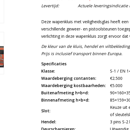
Levertijd:
Actuele leveringsindicati
Deze wapenkluis met veiligheidsglas heeft ee
verschillende geweer- en pistoolsteunen toeg
verlichting in deze wapenkluis zorgt ervoor da
De kleur van de kluis, hendel en viltbekleding
Prijs is inclusief transport binnen Europa.
Specificaties
Klasse:
S-1 / EN 1
Waardeberging contanten:
€2.500
Waardeberging kostbaarheden:
€5.000
Buitenafmeting h×b×d:
90×160×3
Binnenafmeting h×b×d:
85×159×3
Keuze uit 
Slot:
of sleutels
Hendel:
3 pins S-2
Deurscharnieren:
Uitwendig