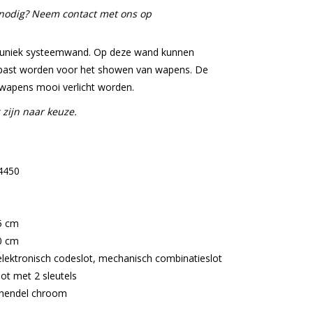
e nodig? Neem contact met ons op
n uniek systeemwand. Op deze wand kunnen
epast worden voor het showen van wapens. De
t wapens mooi verlicht worden.
 zijn naar keuze.
4450
5 cm
0 cm
elektronisch codeslot, mechanisch combinatieslot
lot met 2 sleutels
 hendel chroom