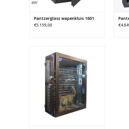
Pantzerglass wapenkluis 1601
Pante
€5.159,00
€4.64
Klasse S-1
- Kogelvrij veiligheidsglas
- Dieptemaat: 35-55 cm
TOEVOEGEN AAN WINKELWAGEN