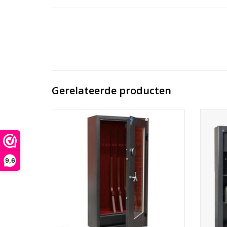
Gerelateerde producten
- 150x80x35 cm- speciale munitiekluis
onderin
- viltbekleding
- ledverlichting
- elektronisch slot
- Uit
9,6
TOEVOEGEN AAN WINKELWAGEN
TO