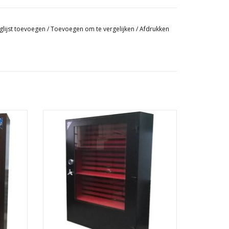
nt
wart
glijst toevoegen
/
Toevoegen om te vergelijken
/
Afdrukken
are glazen legplanken
- Kogelvrij veiligheidsglas
- 195×160×40 cm
- +/-350 kg
n bodemzijde
- Dieptemaat: 35-55 cm
opties
- Uitvoerbaar met verschillende opties
ficaat: BR3/EN 1063:2002 en P8B/EN 356:2000
GEN
TOEVOEGEN AAN WINKELWAGEN
hting met afstandsbediening inbegrepen