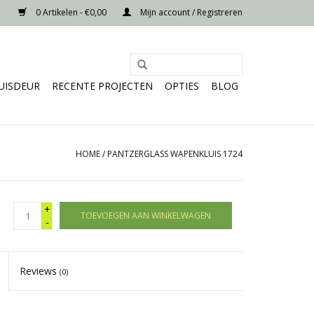
0 Artikelen - €0,00
Mijn account / Registreren
UISDEUR
RECENTE PROJECTEN
OPTIES
BLOG
HOME
/
PANTZERGLASS WAPENKLUIS 1724
+
TOEVOEGEN AAN WINKELWAGEN
-
Reviews
(0)