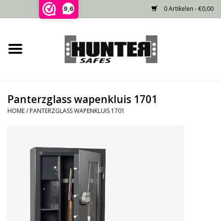
0 Artikelen - €0,00
9,6
Home
Voorraad
Panterzglass wapenkluis 1701
Gecertificeerd
HOME
/
PANTERZGLASS WAPENKLUIS 1701
Niet gecertificeerd
Kluisdeur
Recente projecten
Opties