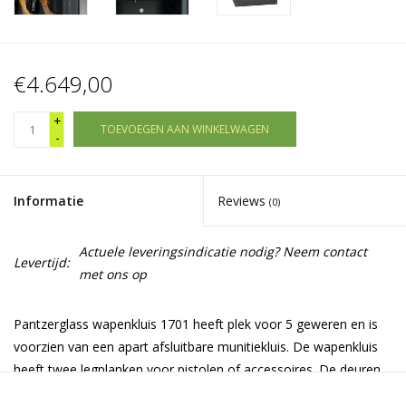
€4.649,00
+
TOEVOEGEN AAN WINKELWAGEN
-
Informatie
Reviews
(0)
Actuele leveringsindicatie nodig? Neem contact
Levertijd:
met ons op
Pantzerglass wapenkluis 1701 heeft plek voor 5 geweren en is
voorzien van een apart afsluitbare munitiekluis. De wapenkluis
heeft twee legplanken voor pistolen of accessoires. De deuren
zijn voorzien van uitwendige scharnieren, waardoor de deur 180