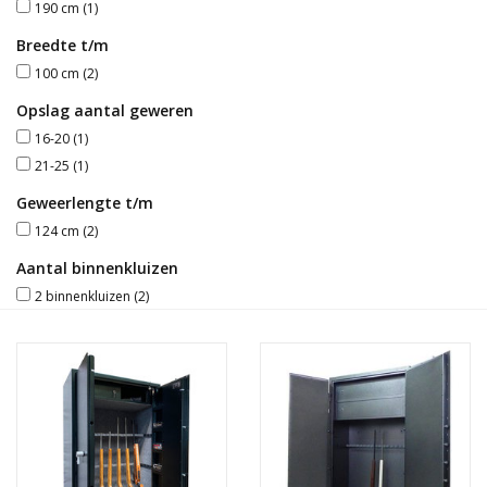
190 cm
(1)
Breedte t/m
Blog
100 cm
(2)
Opslag aantal geweren
16-20
(1)
21-25
(1)
Geweerlengte t/m
124 cm
(2)
Aantal binnenkluizen
2 binnenkluizen
(2)