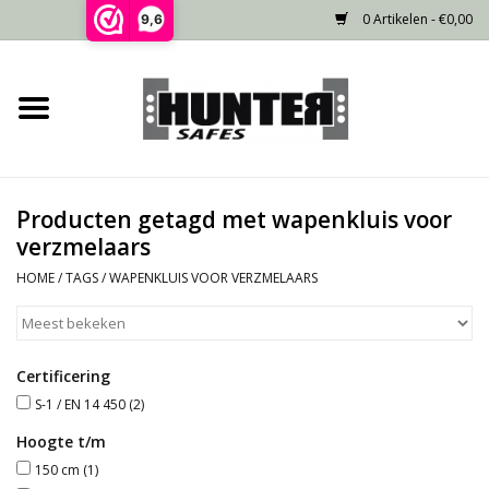
0 Artikelen - €0,00
9,6
Home
Voorraad
Producten getagd met wapenkluis voor
Gecertificeerd
verzmelaars
HOME
/
TAGS
/
WAPENKLUIS VOOR VERZMELAARS
Niet gecertificeerd
Kluisdeur
Certificering
S-1 / EN 14 450
(2)
Recente projecten
Hoogte t/m
150 cm
(1)
Opties