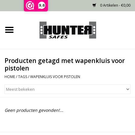
0 Artikelen - €0,00
9,6
Home
Voorraad
Producten getagd met wapenkluis voor
Gecertificeerd
pistolen
HOME
/
TAGS
/
WAPENKLUIS VOOR PISTOLEN
Niet gecertificeerd
Kluisdeur
Geen producten gevonden!...
Recente projecten
Opties