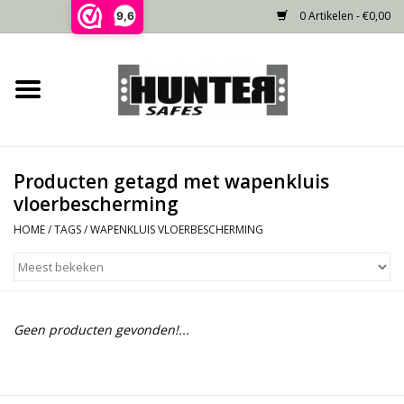
0 Artikelen - €0,00
9,6
Home
Voorraad
Producten getagd met wapenkluis
Gecertificeerd
vloerbescherming
HOME
/
TAGS
/
WAPENKLUIS VLOERBESCHERMING
Niet gecertificeerd
Kluisdeur
Geen producten gevonden!...
Recente projecten
Opties