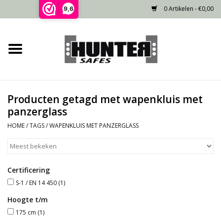
0 Artikelen - €0,00
9,6
Home
Voorraad
Producten getagd met wapenkluis met
Gecertificeerd
panzerglass
HOME
/
TAGS
/
WAPENKLUIS MET PANZERGLASS
Niet gecertificeerd
Kluisdeur
Certificering
S-1 / EN 14 450
(1)
Recente projecten
Hoogte t/m
175 cm
(1)
Opties