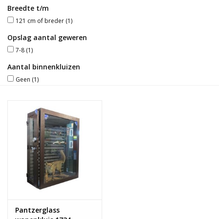
Breedte t/m
Blog
121 cm of breder
(1)
Opslag aantal geweren
7-8
(1)
Aantal binnenkluizen
Geen
(1)
Pantzerglass