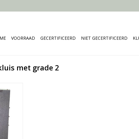
ME
VOORRAAD
GECERTIFICEERD
NIET GECERTIFICEERD
KL
luis met grade 2
143-1
 160×51×52
NKELWAGEN