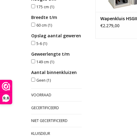
175 cm
(1)
Breedte t/m
Wapenkluis HSGII
60 cm
(1)
€2.279,00
Opslag aantal geweren
5-6
(1)
Geweerlengte t/m
149 cm
(1)
Aantal binnenkluizen
Geen
(1)
VOORRAAD
9,6
GECERTIFICEERD
NIET GECERTIFICEERD
KLUISDEUR