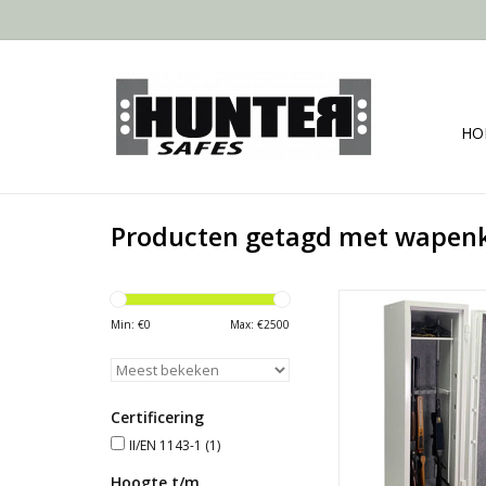
HO
Producten getagd met wapenk
- Grade II/EN1
- Buitenmaat h×b×d:
Min: €
0
Max: €
2500
cm
- 252 kg
TOEVOEGEN AAN WI
Certificering
II/EN 1143-1
(1)
Hoogte t/m