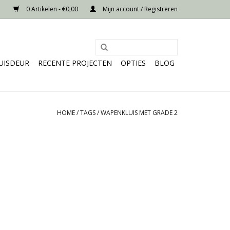
0 Artikelen - €0,00
Mijn account / Registreren
UISDEUR
RECENTE PROJECTEN
OPTIES
BLOG
HOME
/
TAGS
/
WAPENKLUIS MET GRADE 2