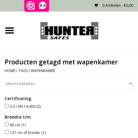
0 Artikelen - €0,00
9,6
Home
Voorraad
Producten getagd met wapenkamer
Gecertificeerd
HOME
/
TAGS
/
WAPENKAMER
Niet gecertificeerd
Certificering
Kluisdeur
S-2 / EN 14 450
(2)
Recente projecten
Breedte t/m
80 cm
(1)
121 cm of breder
(1)
Opties