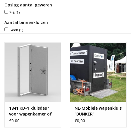
Opslag aantal geweren
Blog
7-8
(1)
Aantal binnenkluizen
Geen
(1)
1841 KD-1 kluisdeur
NL-Mobiele wapenkluis
voor wapenkamer of
"BUNKER"
archiefruimte
€0,00
€0,00