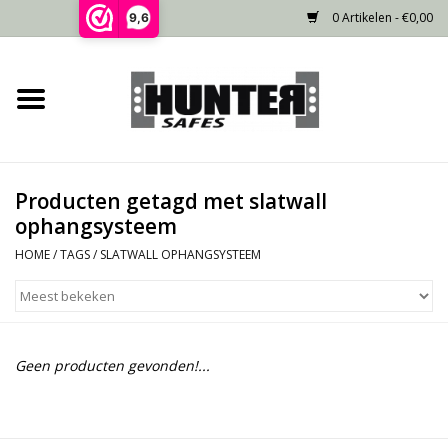
0 Artikelen - €0,00
9,6
Home
Voorraad
Producten getagd met slatwall
Gecertificeerd
ophangsysteem
HOME
/
TAGS
/
SLATWALL OPHANGSYSTEEM
Niet gecertificeerd
Kluisdeur
Geen producten gevonden!...
Recente projecten
Opties