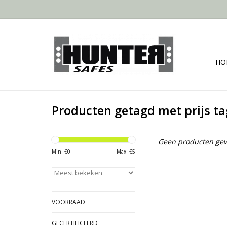
HO
Producten getagd met prijs t
Geen producten gev
Min: €
0
Max: €
5
VOORRAAD
GECERTIFICEERD