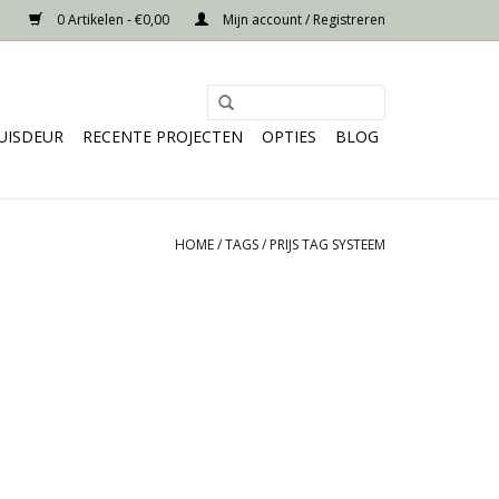
0 Artikelen - €0,00
Mijn account / Registreren
UISDEUR
RECENTE PROJECTEN
OPTIES
BLOG
HOME
/
TAGS
/
PRIJS TAG SYSTEEM