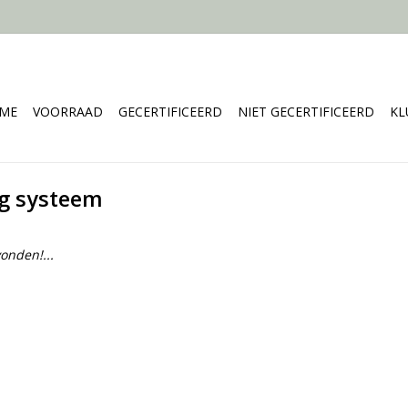
ME
VOORRAAD
GECERTIFICEERD
NIET GECERTIFICEERD
KL
ag systeem
onden!...