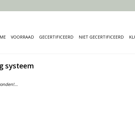
ME
VOORRAAD
GECERTIFICEERD
NIET GECERTIFICEERD
KL
ag systeem
onden!...