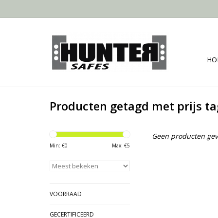
HO
Producten getagd met prijs t
Geen producten gev
Min: €
0
Max: €
5
VOORRAAD
GECERTIFICEERD