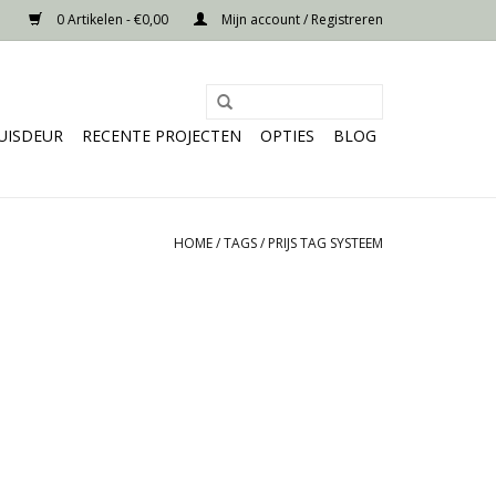
0 Artikelen - €0,00
Mijn account / Registreren
UISDEUR
RECENTE PROJECTEN
OPTIES
BLOG
HOME
/
TAGS
/
PRIJS TAG SYSTEEM