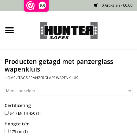
0 Artikelen - €0,00
9,6
Home
Voorraad
Producten getagd met panzerglass
Gecertificeerd
wapenkluis
HOME
/
TAGS
/
PANZERGLASS WAPENKLUIS
Niet gecertificeerd
Kluisdeur
Certificering
S-1 / EN 14 450
(1)
Recente projecten
Hoogte t/m
175 cm
(1)
Opties