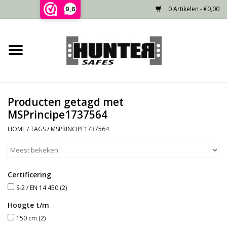
0 Artikelen - €0,00
9,6
Home
Voorraad
Producten getagd met
Gecertificeerd
MSPrincipe1737564
HOME
/
TAGS
/
MSPRINCIPE1737564
Niet gecertificeerd
Kluisdeur
Certificering
S-2 / EN 14 450
(2)
Recente projecten
Hoogte t/m
150 cm
(2)
Opties