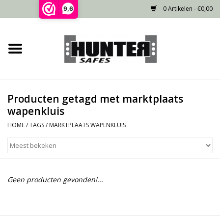
0 Artikelen - €0,00
9,6
Home
Voorraad
Producten getagd met marktplaats
Gecertificeerd
wapenkluis
HOME
/
TAGS
/
MARKTPLAATS WAPENKLUIS
Niet gecertificeerd
Kluisdeur
Geen producten gevonden!...
Recente projecten
Opties