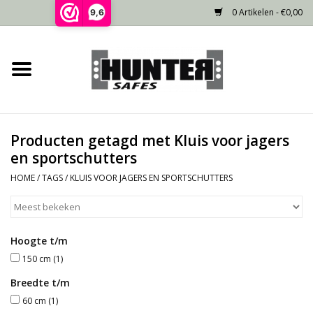
0 Artikelen - €0,00
9,6
Home
Voorraad
Producten getagd met Kluis voor jagers
Gecertificeerd
en sportschutters
HOME
/
TAGS
/
KLUIS VOOR JAGERS EN SPORTSCHUTTERS
Niet gecertificeerd
Kluisdeur
Hoogte t/m
150 cm
(1)
Recente projecten
Breedte t/m
60 cm
(1)
Opties