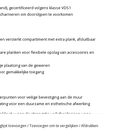
and), gecertificeerd volgens klasse VDS1
scharnieren om doorslijpen te voorkomen
n versterkt compartiment met extra plank, afsluitbaar
are planken voor flexibele opslag van accessoires en
ge plaatsing van de geweren
oor gemakkelijke toegang
rpunten voor veilige bevestiging aan de muur
oating voor een duurzame en esthetische afwerking
ldoet u aan de strengste veiligheidseisen voor
 constructie met praktische functies, waardoor het
glijst toevoegen
/
Toevoegen om te vergelijken
/
Afdrukken
chutters die hun wapens en munitie veilig en