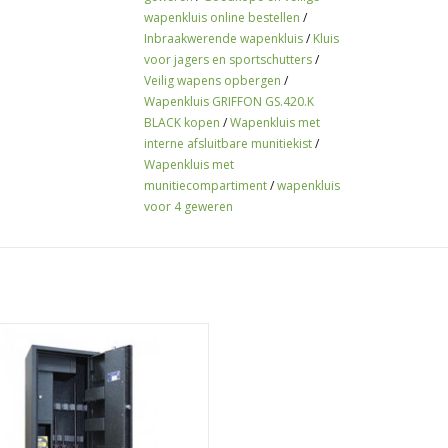
georganiseerd willen bewaren.
wapenkluis online bestellen
/
Inbraakwerende wapenkluis
/
Kluis
Bestel de GRIFFON GS.420.K BLACK vandaag 
voor jagers en sportschutters
/
veilige opslagoplossing voor uw wapens.
Veilig wapens opbergen
/
Wapenkluis GRIFFON GS.420.K
BLACK kopen
/
Wapenkluis met
interne afsluitbare munitiekist
/
Wapenkluis met
munitiecompartiment
/
wapenkluis
voor 4 geweren
rtificeerde S1 wapenkluis voor 5
ren tot 1450 mm met sleutelslot,
e beveiliging en praktische interne
ergvakken – ideaal voor veilige
wapensopslag.
EVOEGEN AAN WINKELWAGEN