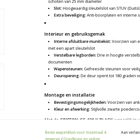
schoten van 25 mm diameter
Slot:
Hoogwaardig sleutelslot van STUV (Duitsl
Extra beveiliging:
Anti-boorplaten en interne 
Interieur en gebruiksgemak
Interne afsluitbare munitiekist:
Voorzien van ee
met een apart sleutelslot
Verstelbare legborden:
Drie in hoogte verstelb
documenten
Wapensteunen:
Gefreesde steunen voor veili
Deuropening:
De deur opent tot 180 graden v
Montage en installatie
Bevestigingsmogelijkheden:
Voorzien van anke
Kleur en afwerking:
Stijlvolle zwarte poederc
Met de
GRIFFON GS.420.K BLACK
wapenkluis vo
wapenopslag. Deze kluis combineert een solide
Beste wapenkluis voor maximaal 4
Aan verlan
de ideale keuze is voor zowel jagers als sports
geweren
/
Goedkope en veilige