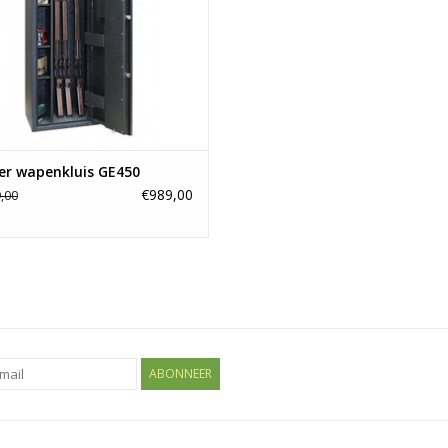
er wapenkluis GE450
€989,00
,00
ABONNEER