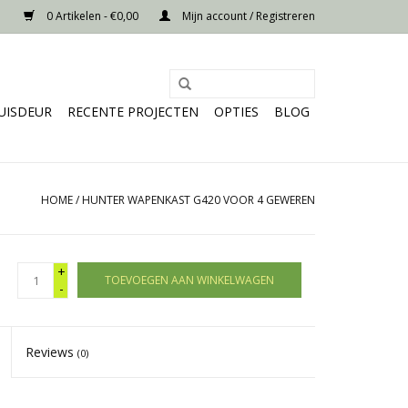
0 Artikelen - €0,00
Mijn account / Registreren
UISDEUR
RECENTE PROJECTEN
OPTIES
BLOG
HOME
/
HUNTER WAPENKAST G420 VOOR 4 GEWEREN
+
TOEVOEGEN AAN WINKELWAGEN
-
Reviews
(0)