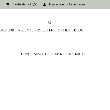
0 Artikelen - €0,00
Mijn account / Registreren
UISDEUR
RECENTE PROJECTEN
OPTIES
BLOG
HOME
/
TAGS
/
KLEINE KLUIS MET BINNENKLUIS