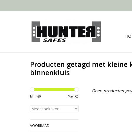
HO
Producten getagd met kleine 
binnenkluis
Geen producten gev
Min: €
0
Max: €
5
VOORRAAD