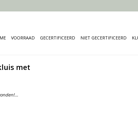
ME
VOORRAAD
GECERTIFICEERD
NIET GECERTIFICEERD
KL
kluis met
onden!...