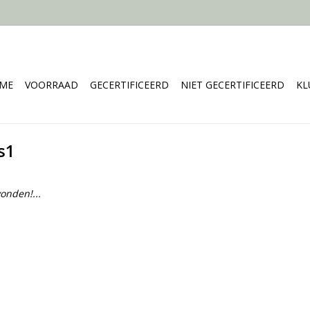
ME
VOORRAAD
GECERTIFICEERD
NIET GECERTIFICEERD
KL
s1
onden!...