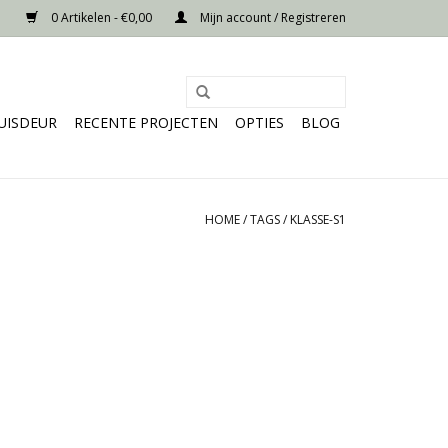
0 Artikelen - €0,00
Mijn account / Registreren
UISDEUR
RECENTE PROJECTEN
OPTIES
BLOG
HOME
/
TAGS
/
KLASSE-S1