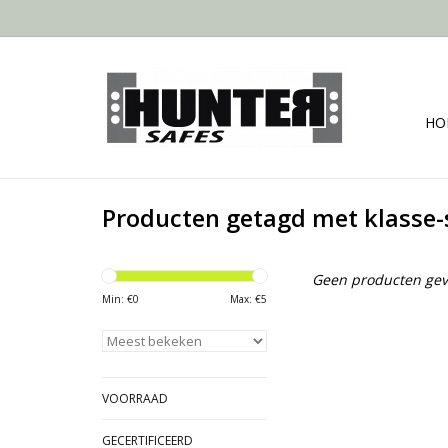
HO
Producten getagd met klasse-
Geen producten gev
Min: €
0
Max: €
5
VOORRAAD
GECERTIFICEERD